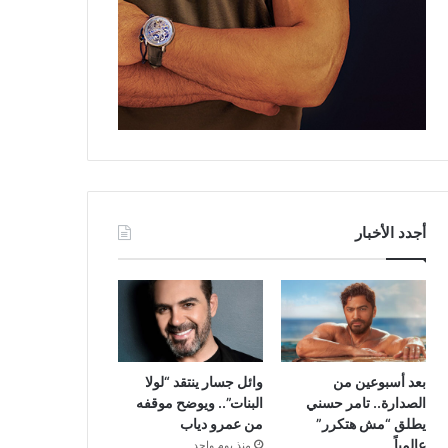
أجدد الأخبار
بعد أسبوعين من
وائل جسار ينتقد “لولا
الصدارة.. تامر حسني
البنات”.. ويوضح موقفه
يطلق “مش هتكرر”
من عمرو دياب
عالمياً
منذ يوم واحد