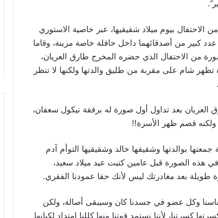
ر”.
 الاحتفال بيوم ميلاد شقيقيها، عبر خاصية الاستوري
دد كبير من أصدقائهما داخل حافلة خاصة مزينة، وقاما
ورة من الاحتفال الذي حضره المخرج طارق العريان،
 تظهر شام على مقربة من طليق والدتها ولكنها لا تنظر
العريان بعد تداول أول صورة له برفقة نيكول سعفان،
، ولكنه قصم ظهر الأسرة!!
معتها بوالدتها وشقيقها خالد وشقيقيها التوأم آدم
 في هذه الصورة قبل عامين كتبت عيد ميلاد سعيد،
ة طويلة بعد مغادرتك ليس لأنك حقا عمودنا الفقري.
فاسنا وكل عضو في جسدنا كان وسيبقى أصالة، ولكن
ا كسرتنا، لأننا نستمد قوتنا منها كللنا امتداد لكيانها