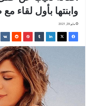
وابنتها بأول لقاء مع
مايو 29, 2021
فيسبوك
‫X
لينكدإن
بينتيريست