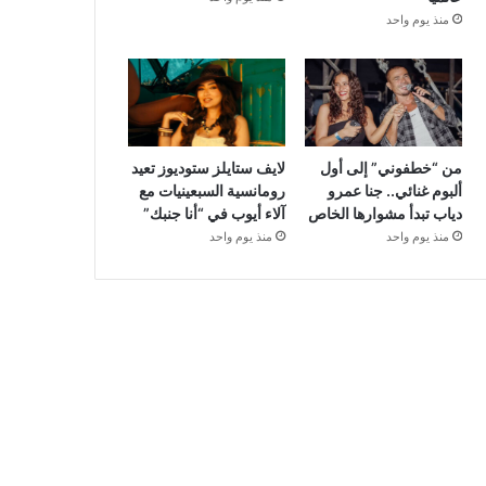
منذ يوم واحد
من “خطفوني” إلى أول
لايف ستايلز ستوديوز تعيد
ألبوم غنائي.. جنا عمرو
رومانسية السبعينيات مع
دياب تبدأ مشوارها الخاص
آلاء أيوب في “أنا جنبك”
منذ يوم واحد
منذ يوم واحد