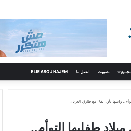
جتمع
تصويت
اتصل بنا
ELIE ABOU NAJEM
م.. وابنتها بأول لقاء مع طارق العريان
لاد طفليها التوأم..