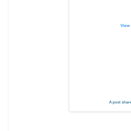
View 
A post shar