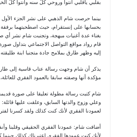
بقلبي ياقلبي أنتوا وروحي كلّ سنه وأنتوا كلّ الخي
بينما حرصت شام الذهبي على نشر الجزء الأول من
بحسابها على إنستقرام، حيث اصطحبتهما برفقة ع
بغناء عدة أغنيات مبهجة، وتجنبت شام نشر أي ص
قام رواد مواقع التواصل الاجتماعي بتداول صورة
إليه وظهر طارق بملامح جادة متجنبا ابنة طليقته.
يذكر أن شام وجهت رسالة عتاب قاسية إلى طارق 
مؤكدة أنها وصفته سابقا بالعمود الفقري للعائلة
شام كتبت رسالة مطولة تعليقا على صورة قديمة ج
وعلي وزوج والدتها السابق، وعلقت عليها قائلة:
لعمودنا الفقري لأنك كنت كذلك ولقد كسرنا لفتر
أضافت شام: عمودنا الفقري الحقيقي وقلبنا وأن
لأنك كنت عمودها الفقري اعتبرناك كذلك حينما كسرته