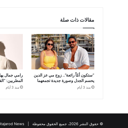
مقالات ذات صلة
“ستكون أمّاً رائعة”.. زوج مي عز الدين
رامي جمال يها
يحسم الجدل وصورة جديدة تجمعهما
المطربين: “ال
منذ 3 أيام
منذ 3 أيام
© حقوق النشر 2026، جميع الحقوق محفوظة |
itajarod News