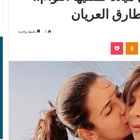
 طارق العريان
1
دقيقة واحدة
‫Pocket
Odnoklassniki