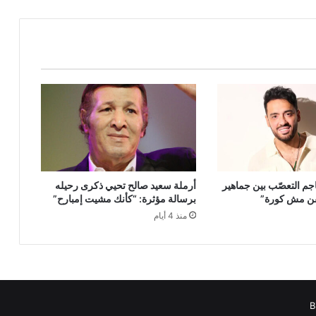
جم التعصّب بين جماهير
أرملة سعيد صالح تحيي ذكرى رحيله
فن مش كورة”
برسالة مؤثرة: “كأنك مشيت إمبارح”
منذ 4 أيام
B