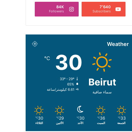
84K
7٬640
Followers
Subscribers
Weather
30
℃
Beirut
33º - 29º
65%
6.61 كيلومتر/ساعة
سماء صافية
30
29
30
36
33
℃
℃
℃
℃
℃
الجمعة
السبت
الأحد
الأثنين
الثلاثاء