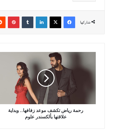
فيسبوك
‫X
لينكدإن
بينتي
شاركها
رحمة
رياض
تكشف
موعد
زفافها..
وبداية
علاقتها
بألكسندر
علوم
رحمة رياض تكشف موعد زفافها.. وبداية
علاقتها بألكسندر علوم