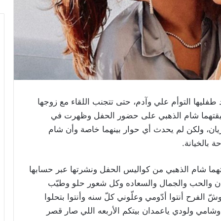
طفليها التوأم علي وآدم، حتى تتجنب اللقاء مع زوجها
يقتهما شام الذهبي على حضور الحفل وظهرت في
يان، ولكن لم يحدث أي حوار بينهما خاصة وأن شام
 بالخيانة.
تهما شام الذهبي من كواليس الحفل ونشرتها عبر حسابها
مان والحب والجمال والسعاده وكل شعور حلو وطيّب
ّ الفرح أنتوا أدّومي وعلّوني كلّ سنه وأنتوا بتحلوا
 وشامي ولودي ياعمدان بيتكم الأربعه اللي صار قصر