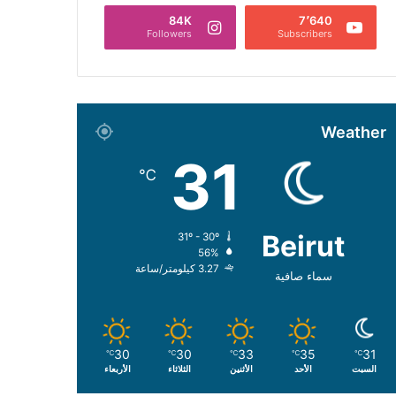
84K
7٬640
Followers
Subscribers
Weather
31
℃
Beirut
31º - 30º
56%
3.27 كيلومتر/ساعة
سماء صافية
30
30
33
35
31
℃
℃
℃
℃
℃
السبت
الأحد
الأثنين
الثلاثاء
الأربعاء