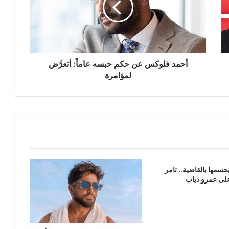
حبسه
عاماً:
أتعرَّض
لمؤامرة
أحمد فلوكس عن حكم حبسه عاماً: أتعرَّض
لمؤامرة
سمها بالقاضية.. تامر
لى عمرو دياب