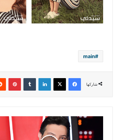
main
فيسبوك
‫X
لينكدإن
بينتي
شاركها
هاني
شاكر
يحصل
على