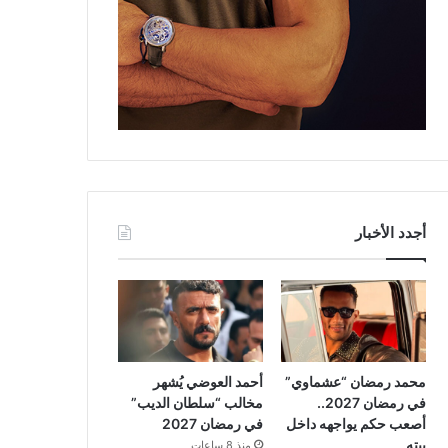
أجدد الأخبار
محمد رمضان “عشماوي”
أحمد العوضي يُشهر
في رمضان 2027..
مخالب “سلطان الديب”
أصعب حكم يواجهه داخل
في رمضان 2027
بيته
منذ 8 ساعات