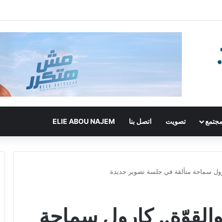
جتمع
تصويت
اتصل بنا
ELIE ABOU NAJEM
 كارول سماحة متألقة في جلسة تصوير جديدة
 والقوّة.. كارول سماحة