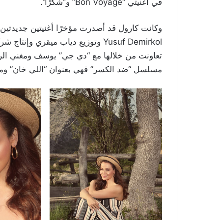
في أغنيتي “Bon Voyage” و”شكرًا”.
وكانت كارول قد أصدرت مؤخرًا أغنيتين جديدتين،
Yusuf Demirkol وتوزيع دياب ميقري وإ
تعاونت من خلالها مع “دي جي” يوسف ومغني الراب
مسلسل “ضد الكسر” فهي بعنوان “اللي خان” ومن