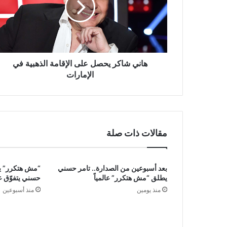
الإقامة
الذهبية
في
الإمارات
هاني شاكر يحصل على الإقامة الذهبية في
الإمارات
مقالات ذات صلة
بعد أسبوعين من الصدارة.. تامر حسني
“مش هتكرر” يح
يطلق “مش هتكرر” عالمياً
حسني يتفوّق ع
منذ يومين
منذ أسبوعين