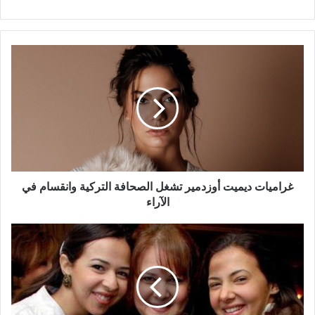
غراميات
ديميت
أوزدمير
تشغل
الصحافة
التركية
وانقسام
في
الآراء
غراميات ديميت أوزدمير تشغل الصحافة التركية وانقسام في
الآراء
أعراض
لا
علاج
لها..هذا
جديد
صحة