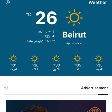
Weather
26
℃
Beirut
35º - 26º
72%
5.56 كيلومتر/ساعة
سماء صافية
31
30
30
35
35
℃
℃
℃
℃
℃
السبت
الأحد
الأثنين
الثلاثاء
الأربعاء
Advertisement