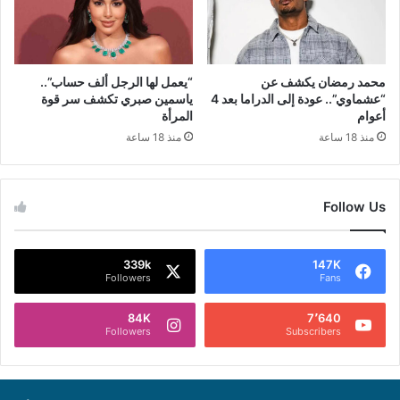
محمد رمضان يكشف عن
“يعمل لها الرجل ألف حساب”..
“عشماوي”.. عودة إلى الدراما بعد 4
ياسمين صبري تكشف سر قوة
أعوام
المرأة
منذ 18 ساعة
منذ 18 ساعة
Follow Us
339k
147K
Followers
Fans
84K
7٬640
Followers
Subscribers