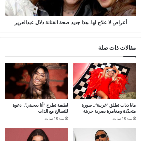
الفنانة
دلال
عبدالعزيز
أعراض لا علاج لها..هذا جديد صحة الفنانة دلال عبدالعزيز
مقالات ذات صلة
مايا دياب تطلق “غريبة”.. صورة
لطيفة تطرح “أنا بعجبني”.. دعوة
متجدّدة ومغامرة بصرية جريئة
للتصالح مع الذات
منذ 18 ساعة
منذ 18 ساعة