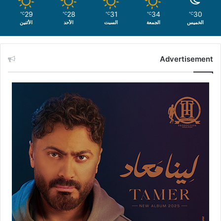
29
28
31
34
30
℃
℃
℃
℃
℃
الخميس
الجمعة
السبت
الأحد
الأثنين
Advertisement