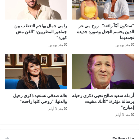
“ستكون أمّاً رائعة”.. زوج مي عز
رامي جمال يهاجم التعصّب بين
الدين يحسم الجدل وصورة جديدة
جماهير المطربين: “الفن مش
تجمعهما
كورة”
منذ يومين
منذ يومين
أرملة سعيد صالح تحيي ذكرى رحيله
هالة صدقي تستعيد ذكرى رحيل
برسالة مؤثرة: “كأنك مشيت
والدتها: “روحي كلها راحت”
إمبارح”
منذ 3 أيام
منذ 3 أيام
Follow Us