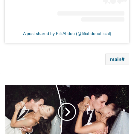
A post shared by Fifi Abdou (@fifiabdouofficial)
main
الصور
الأولى
لحفل
زفاف
أريانا
غراندي
"الحميم"