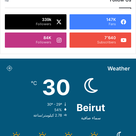
339k
147K
Followers
Fans
84K
7٬640
Followers
Subscribers
Weather
30
℃
Beirut
30º - 29º
54%
2.78 كيلومتر/ساعة
سماء صافية