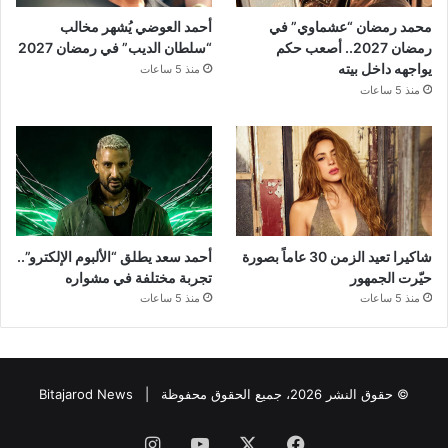
محمد رمضان “عشماوي” في
أحمد العوضي يُشهر مخالب
رمضان 2027.. أصعب حكم
“سلطان الديب” في رمضان 2027
يواجهه داخل بيته
منذ 5 ساعات
منذ 5 ساعات
شاكيرا تعيد الزمن 30 عاماً بصورة
أحمد سعد يطلق “الألبوم الإلكترو”..
حيّرت الجمهور
تجربة مختلفة في مشواره
منذ 5 ساعات
منذ 5 ساعات
© حقوق النشر 2026، جميع الحقوق محفوظة |
Bitajarod News
فيسبوك
‫X
‫YouTube
انستقرام