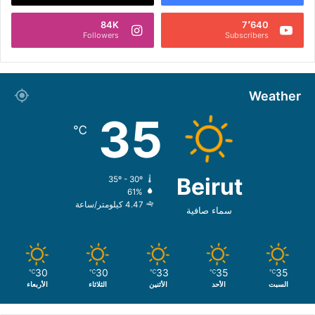
84K
7٬640
Followers
Subscribers
Weather
35
℃
Beirut
35º - 30º
61%
4.47 كيلومتر/ساعة
سماء صافية
30
30
33
35
35
℃
℃
℃
℃
℃
السبت
الأحد
الأثنين
الثلاثاء
الأربعاء