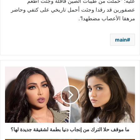
عليه: “حملت من طيبات الصين قافلةً وجئت أُطعم
عصفورين قد رقدا وجئت أحمل تاريخي على كتفي وحاضر
مرهقا الأعصاب مضطهدا”.
main
ما
موقف
حلا
الترك
من
إنجاب
دنيا
بطمة
لشقيقة
جديدة
ما موقف حلا الترك من إنجاب دنيا بطمة لشقيقة جديدة لها؟
لها؟