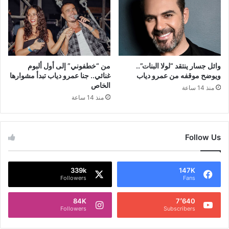
وائل جسار ينتقد “لولا البنات”..
من “خطفوني” إلى أول ألبوم
ويوضح موقفه من عمرو دياب
غنائي.. جنا عمرو دياب تبدأ مشوارها
الخاص
منذ 14 ساعة
منذ 14 ساعة
Follow Us
339k
147K
Followers
Fans
84K
7٬640
Followers
Subscribers