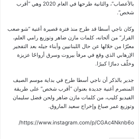
بالأعصاب”، والثانية طرحها في العام 2020 وهي “أقرب
شخص”.
وكان ناجي أسطا قد طرح منذ فترة قصيرة أغنية “شو صعب
القرار” من ألحانه، كلمات مازن ضاهر وتوزيع رامي العلم،
معبّرًا من خلالها عن حال اللبنانيين وأبناء جيله بعد التفجير
الإرهابي الذي وقع في مرفأ بيروت وسرق أرواحًا عزيزة
وخلّف دمارًا كبيرًا.
جدير بالذكر أن ناجي أسطا طرح في بداية موسم الصيف
المنصرم أغنية جديدة بعنوان “أقرب شخص” على طريقة
الفيديو كليب، من كلمات مازن ضاهر ولحن فضل سليمان
وتوزيع عمر صباغ وإخراج سعيد الماروق.
https://www.instagram.com/p/CGAc4Nknb6o/