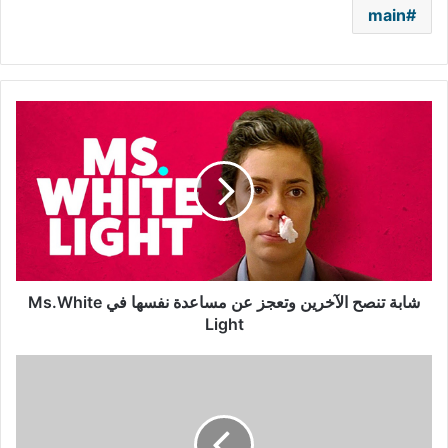
main
شابة
تنصح
الآخرين
وتعجز
عن
مساعدة
نفسها
في
Ms.White
Light
شابة تنصح الآخرين وتعجز عن مساعدة نفسها في Ms.White
Light
كيفانش
تاتليتوغ
متّهم
بتعنيف