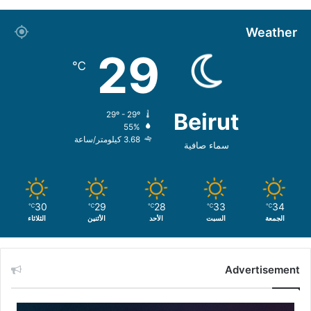
Weather
29
℃
Beirut
29º - 29º
55%
3.68 كيلومتر/ساعة
سماء صافية
30
29
28
33
34
℃
℃
℃
℃
℃
الجمعة
السبت
الأحد
الأثنين
الثلاثاء
Advertisement