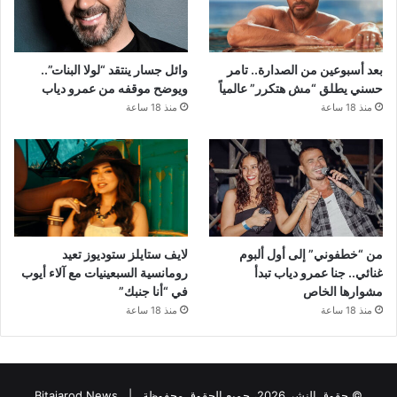
بعد أسبوعين من الصدارة.. تامر
وائل جسار ينتقد “لولا البنات”..
حسني يطلق “مش هتكرر” عالمياً
ويوضح موقفه من عمرو دياب
منذ 18 ساعة
منذ 18 ساعة
من “خطفوني” إلى أول ألبوم
لايف ستايلز ستوديوز تعيد
غنائي.. جنا عمرو دياب تبدأ
رومانسية السبعينيات مع آلاء أيوب
مشوارها الخاص
في “أنا جنبك”
منذ 18 ساعة
منذ 18 ساعة
© حقوق النشر 2026، جميع الحقوق محفوظة |
Bitajarod News