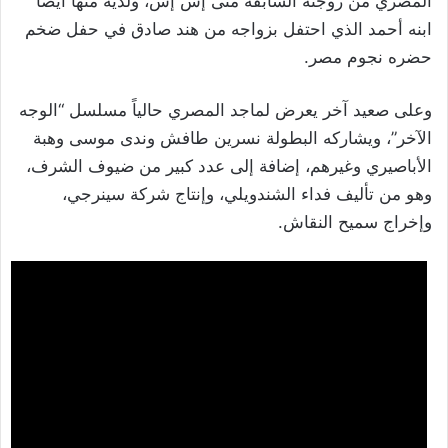
المصري من زوجته السابقة منى إش إش، ولديه منها أيضاً
ابنه أحمد الذي احتفل بزواجه من هند صادق في حفل ضخم
حضره نجوم مصر.
وعلى صعيد آخر يعرض لماجد المصري حالياً مسلسل “الوجه
الآخر”، ويشاركه البطولة نسرين طافش وندى موسى وهبة
الأباصيري وغيرهم، إضافة إلى عدد كبير من ضيوف الشرف،
وهو من تأليف فداء الشندويلي، وإنتاج شركة سينرجي،
وإخراج سميح النقاش.