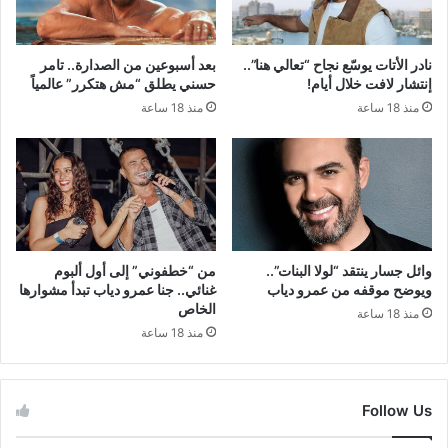
نادر الأتات يوسّع نجاح “تعالي هنا”..
بعد أسبوعين من الصدارة.. تامر
إنتشار لافت خلال أيام!
حسني يطلق “مش هتكرر” عالمياً
منذ 18 ساعة
منذ 18 ساعة
وائل جسار ينتقد “لولا البنات”..
من “خطفوني” إلى أول ألبوم
ويوضح موقفه من عمرو دياب
غنائي.. جنا عمرو دياب تبدأ مشوارها
الخاص
منذ 18 ساعة
منذ 18 ساعة
Follow Us