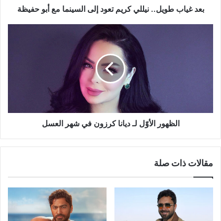
أبو
بعد غياب طويل.. نيللي كريم تعود إلى السينما مع أبو حفيظة
حفيظة
الظهور
الأوّل
لـ
ديانا
كرزون
في
شهر
العسل
الظهور الأوّل لـ ديانا كرزون في شهر العسل
مقالات ذات صلة