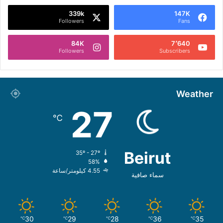
339k
147K
Followers
Fans
84K
7٬640
Followers
Subscribers
Weather
27
℃
Beirut
35º - 27º
58%
4.55 كيلومتر/ساعة
سماء صافية
30
29
28
36
35
℃
℃
℃
℃
℃