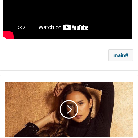
main
بعد
غياب
طويل..
نيللي
كريم
تعود
إلى
السينما
مع