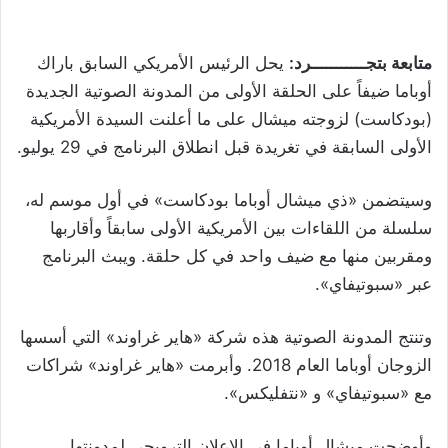
متابعة بتجـــــــــــرد:
يحل الرئيس الأمريكي السابق باراك
أوباما ضيفاً على الحلقة الأولى من المدونة الصوتية الجديدة
(بودكاست) لزوجته ميشال على ما أعلنت السيدة الأمريكية
الأولى السابقة في تغريدة قبل انطلاق البرنامج في 29 يوليو
.
وسيتضمن «ذي ميشال أوباما بودكاست» في أول موسم له،
سلسلة من اللقاءات بين الأمريكية الأولى سابقاً وأقاربها
ومقربين منها مع ضيف واحد في كل حلقة. ويبث البرنامج
عبر «سبوتيفاي»
.
وتنتج المدونة الصوتية هذه شركة «هاير غراوند» التي أسسها
الزوجان أوباما العام 2018. وأبرمت «هاير غراوند» شراكات
مع «سبوتيفاي» و «نتفليكس»
.
وأوضحت ميشال أوباما في الإعلان الترويجي لمدونتها