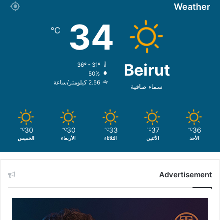
Weather
34
℃
Beirut
36º - 31º
50%
2.56 كيلومتر/ساعة
سماء صافية
30
30
33
37
36
℃
℃
℃
℃
℃
الأحد
الأثنين
الثلاثاء
الأربعاء
الخميس
Advertisement