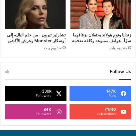
زندايا وتوم هولاند يحتفلان بزفافهما
تشارليز ثيرون.. من حلم الباليه إلى
سرّاً.. هواتف ممنوعة وكلفة ضخمة
أوسكار Monster وعرش الأكشن
منذ يوم واحد
منذ يوم واحد
Follow Us
339k
147K
Followers
Fans
84K
7٬640
Followers
Subscribers