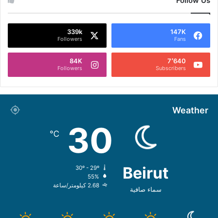
Follow Us
339k
147K
Followers
Fans
84K
7٬640
Followers
Subscribers
Weather
30
℃
Beirut
30º - 29º
55%
2.68 كيلومتر/ساعة
سماء صافية