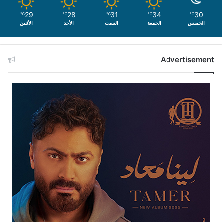
29
28
31
34
30
℃
℃
℃
℃
℃
الخميس
الجمعة
السبت
الأحد
الأثنين
Advertisement