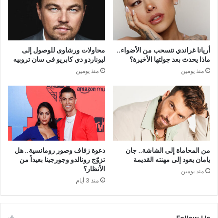
أريانا غراندي تنسحب من الأضواء..
محاولات ورشاوى للوصول إلى
ماذا يحدث بعد جولتها الأخيرة؟
ليوناردو دي كابريو في سان تروبيه
منذ يومين
منذ يومين
من المحاماة إلى الشاشة.. جان
دعوة زفاف وصور رومانسية.. هل
يامان يعود إلى مهنته القديمة
تزوّج رونالدو وجورجينا بعيداً من
الأنظار؟
منذ يومين
منذ 3 أيام