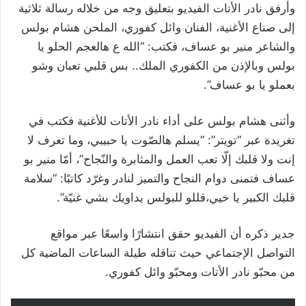
وأرفق نادر الأتات الفيديو بتعليق وجه من خلاله رسالة ثلاثية
إلى صناع الأغنية، الفنان وائل كفوري، الملحن هشام بولس
والشاعر منير بو عساف، فكتب: “الله ع هالعجم الحلو يا
بولس وبالإذن من الكفوري الملك.. بس قلبي تعبان وشو
بعملو يا بو عساف”.
وأثنى هشام بولس على أداء نادر الأتات للأغنية فكتب في
تغريدة عبر “تويتر”: “يسلم هالصّوت يا حبيبي، وما تعرف لا
إنت ولا قلبك إلّا تعب العمل والمثابرة والنّجاح”، أمّا منير بو
عساف فتمنى دوام النجاح والتميز لنادر وغرّد كاتبًا: “
سلامة
قلبك الكبير يا خيي،قللو للبولس يداويك بشي غنيّة”.
جدير ذكره أن الفيديو حقق انتشارًا واسعًا عبر مواقع
التواصل الإجتماعي حيث تناقله طيلة الساعات الماضية كل
من محبّو نادر الأتات ومحبّو وائل كفوري.