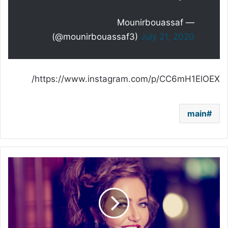
— Mounirbouassaf
(@mounirbouassaf3)
July 21, 2020
https://www.instagram.com/p/CC6mH1ElOEX/
main
ليلى
علوي
هذه
رسالتها
للفتيات