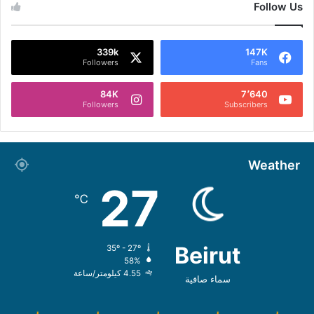
Follow Us
339k
147K
Followers
Fans
84K
7٬640
Followers
Subscribers
Weather
27
℃
Beirut
35º - 27º
58%
4.55 كيلومتر/ساعة
سماء صافية