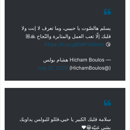
يسلم هالصّوت يا حبيبي، وما تعرف لا إنت ولا
قلبك إلّا تعب العمل والمثابرة والنّجاح 🙏🏼
https://t.co/gBD6FUxbzm
😘
— Hicham Boulos هشام بولس
July 21, 2020
(@HichamBoulos)
سلامة قلبك الكبير يا خيي،قللو للبولس يداويك
بشي غنيّة😀❤️