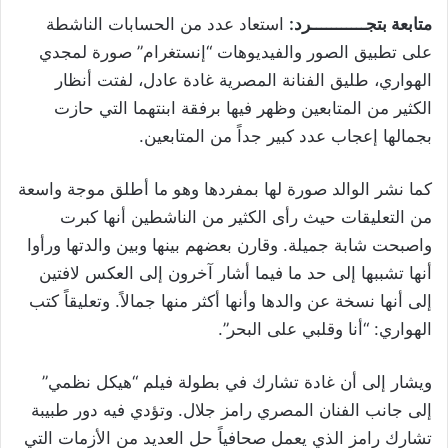
متابعة بتجـــــــــــرد:
استعاد عدد من الحسابات الناشطة
على تطبيق الصور والفيديوهات “إنستغرام” صورة لمجدي
الهواري، طليق الفنانة المصرية غادة عادل، لفتت أنظار
الكثير من المتابعين وظهر فيها برفقة ابنتهما التي حازت
بجمالها إعجاب عدد كبير جداً من المتابعين.
كما نشر الوالد صورة لها بمفردها وهو ما أطلق موجة واسعة
من التعليقات حيث رأى الكثير من الناشطين أنها كبرت
واصبحت شابة جميلة. وقارن بعضهم بينها وبين والدتها ورأوا
أنها تشببها إلى حد ما فيما أشار آخرون إلى العكس لافتين
إلى أنها نسخة عن والدها وأنها أكثر منها جمالاً. وتعليقاً كتب
الهواري: “أنا وقلبي على البحر”.
ويشار إلى أن غادة تشارك في بطولة فيلم “هيكل نظمي”
إلى جانب الفنان المصري رامز جلال. وتؤدي فيه دور طبيبة
تشارك رامز الذي يعمل صحافياً حل العديد من الأزمات التي