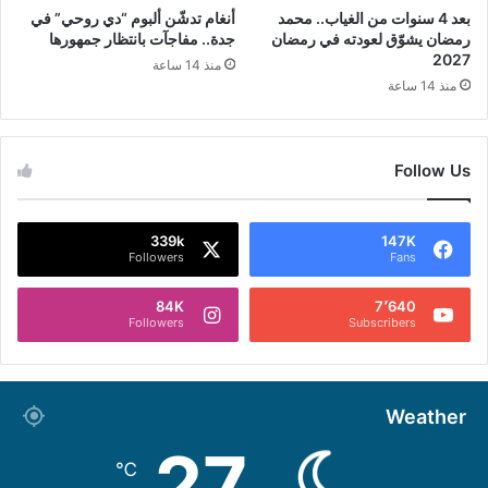
بعد 4 سنوات من الغياب.. محمد
أنغام تدشّن ألبوم “دي روحي” في
رمضان يشوّق لعودته في رمضان
جدة.. مفاجآت بانتظار جمهورها
2027
منذ 14 ساعة
منذ 14 ساعة
Follow Us
339k
147K
Followers
Fans
84K
7٬640
Followers
Subscribers
Weather
27
℃