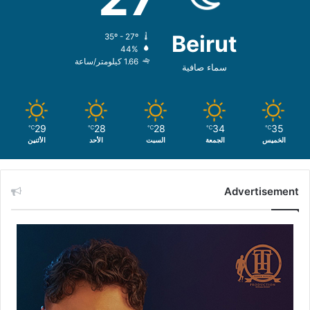
Beirut
35º - 27º
44%
1.66 كيلومتر/ساعة
سماء صافية
29
28
28
34
35
℃
℃
℃
℃
℃
الخميس
الجمعة
السبت
الأحد
الأثنين
Advertisement