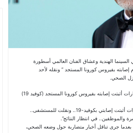
السينما الهندية وعشاق الفنان العالمي أسطورة
 إصابته بفيروس كورونا المستجد ” ونقله لأحد
زل الصحي.
وقال أميتاب باتشان،مساء يوم السبت، إن الاختبارات أثبتت إصابته بفيروس كورونا المستجد (كوفيد 19)
وأضاف الممثل البالغ من العمر 77 عامًا “الاختبارات أثبتت إصابتي بكوفيد-19.. ونقلت للمستشفى..
 والموظفين.. في انتظار النتائج”.
 بعدما جرى تناقل أخبار متضاربة حول وضعه الصحي،