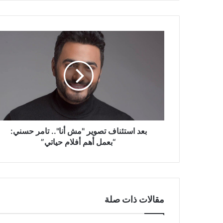
بعد
استئناف
تصوير
"مش
أنا"..
تامر
حسني:
“بعمل
أهم
أفلام
بعد استئناف تصوير "مش أنا".. تامر حسني:
حياتي”
“بعمل أهم أفلام حياتي”
مقالات ذات صلة