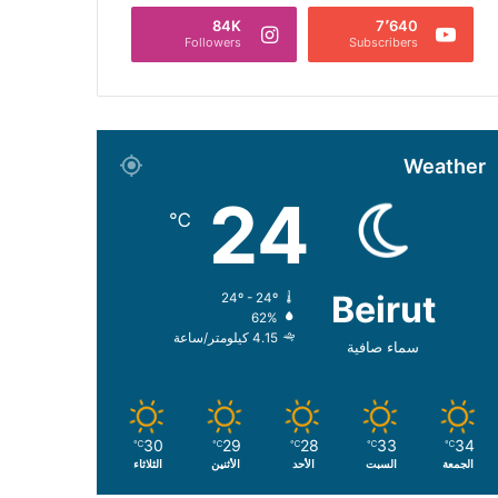
84K
7٬640
Followers
Subscribers
Weather
24
℃
Beirut
24º - 24º
62%
4.15 كيلومتر/ساعة
سماء صافية
30
29
28
33
34
℃
℃
℃
℃
℃
الجمعة
السبت
الأحد
الأثنين
الثلاثاء