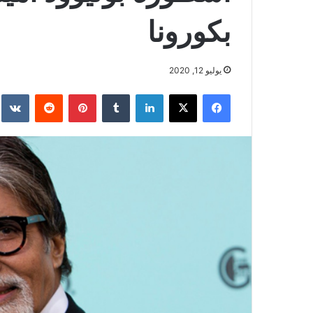
بكورونا
يوليو 12, 2020
فيسبوك
‫X
لينكدإن
بينتيريست