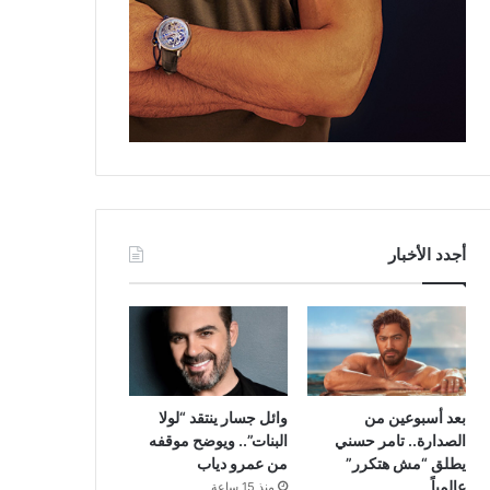
أجدد الأخبار
بعد أسبوعين من
وائل جسار ينتقد “لولا
الصدارة.. تامر حسني
البنات”.. ويوضح موقفه
يطلق “مش هتكرر”
من عمرو دياب
عالمياً
منذ 15 ساعة