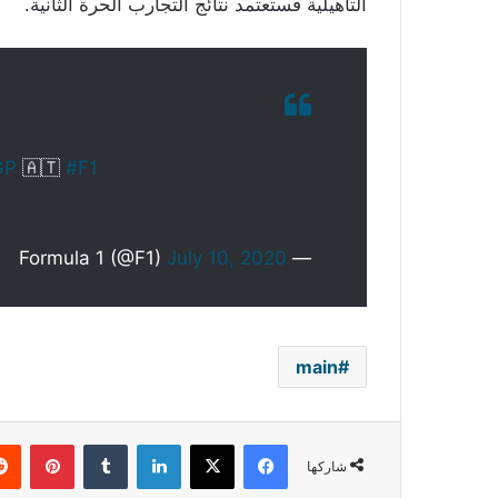
التأهيلية فستعتمد نتائج التجارب الحرة الثانية.
GP
🇦🇹
#F1
July 10, 2020
— Formula 1 (@F1)
main
فيسبوك
‫X
لينكدإن
بينتي
شاركها