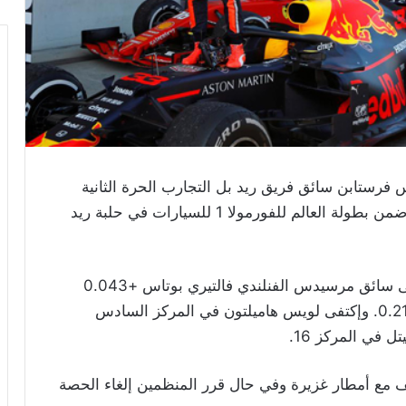
فرستابن سائق فريق ريد بل التجارب الحرة الثانية
لسباق جائزة النمسا الكبرى الثاني جائزة ستيريا ضمن بطولة العالم للفورمولا 1 للسيارات في حلبة ريد
وسجل ماكس زمن وقدره 1:03.660 متفوقاً على سائق مرسيدس الفنلندي فالتيري بوتاس +0.043
والمكسيكي سيرجيو بيريز في المركز الثالث +0.217. وإكتفى لويس هاميلتون في المركز السادس
 في المركز 16.
 مع أمطار غزيرة وفي حال قرر المنظمين إلغاء الحصة