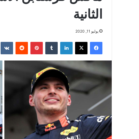
الثانية
يوليو 11, 2020
فيسبوك
‫X
لينكدإن
بينتيريست