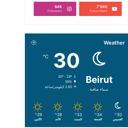
84K
7٬640
Followers
Subscribers
Weather
30
℃
Beirut
30º - 29º
59%
2.65 كيلومتر/ساعة
سماء صافية
29
28
33
34
30
℃
℃
℃
℃
℃
الخميس
الجمعة
السبت
الأحد
الأثنين