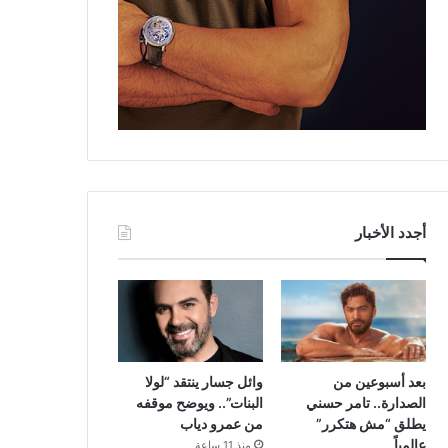
أجدد الأخبار
بعد أسبوعين من
وائل جسار ينتقد “لولا
الصدارة.. تامر حسني
البنات”.. ويوضح موقفه
يطلق “مش هتكرر”
من عمرو دياب
عالمياً
منذ 11 ساعة