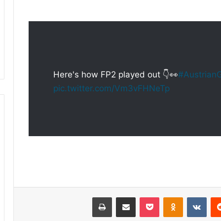
Here's how FP2 played out 👇👀
#Austrian
pic.twitter.com/Vm3vFHNeTp
ريست
Odnoklassniki
‫Pocket
مشاركة عبر البريد
طباعة