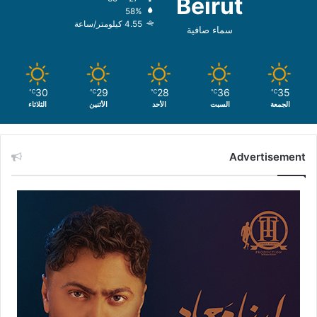
Beirut
58%
4.55 كيلومتر/ساعة
سماء صافية
30
29
28
36
35
℃
℃
℃
℃
℃
الجمعة
السبت
الأحد
الأثنين
الثلاثاء
Advertisement