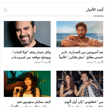
أجدد الأخبار
بعد أسبوعين من الصدارة.. تامر
وائل جسار ينتقد “لولا البنات”..
حسني يطلق “مش هتكرر” عالمياً
ويوضح موقفه من عمرو دياب
منذ 17 ساعة
منذ 17 ساعة
من “خطفوني” إلى أول ألبوم
لايف ستايلز ستوديوز تعيد
غنائي.. جنا عمرو دياب تبدأ
رومانسية السبعينيات مع آلاء أيوب