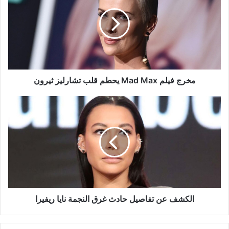
Mad
Max
يحطم
قلب
تشارليز
ثيرون
مخرج فيلم Mad Max يحطم قلب تشارليز ثيرون
الكشف
عن
تفاصيل
حادث
غرق
النجمة
نايا
ريفيرا
الكشف عن تفاصيل حادث غرق النجمة نايا ريفيرا