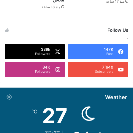
منذ 17 ساعة
منذ 18 ساعة
Follow Us
339k
147K
Followers
Fans
84K
7٬640
Followers
Subscribers
Weather
27
℃
35º - 27º