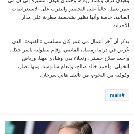
وهيدي كرم، وعماد زيادة، وحمدي هيكل، مشيرة إلى أن مي
عمر تعمل حالياً على التحضير والتدرب على الاستعراضات
الغنائية، خاصة وأنها تظهر بشخصية مطربة على مدار
الأحداث
.
يذكر أن آخر أعمال مي عمر كان مسلسل «الفتوة»، الذي
عُرض في دراما رمضان الماضي، وقام ببطولته ياسر جلال،
وأحمد صلاح حسني، ونجلاء بدر، وهنادي مهنا، ورياض
الخولي، وأحمد خالد صالح، وإنعام سالوسة، ومها نصار،
وكوكبة من النجوم، من تأليف هاني سرحان
.
main
مخرج
فيلم