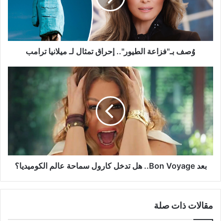
لـ
ميلانيا
ترامب
وُصف بـ"فزاعة الطيور".. إحراق تمثال لـ ميلانيا ترامب
بعد
Bon
Voyage..
هل
تدخل
كارول
سماحة
عالم
الكوميديا؟
بعد Bon Voyage.. هل تدخل كارول سماحة عالم الكوميديا؟
مقالات ذات صلة