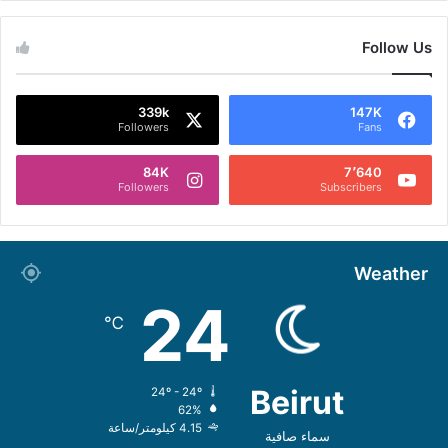
Follow Us
339k
147K
Followers
Fans
84K
7٬640
Followers
Subscribers
Weather
24
℃
Beirut
24º - 24º
62%
4.15 كيلومتر/ساعة
سماء صافية