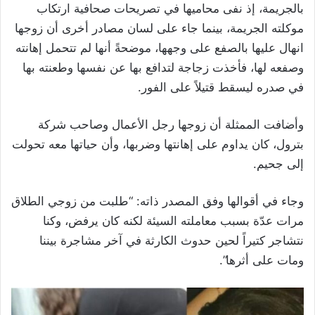
بالجريمة، إذ نفى محاميها في تصريحات صحافية ارتكاب
موكلته الجريمة، بينما
جاء على لسان مصادر أخرى أن زوجها
انهال عليها بالصفع على وجهها، موضحةً أنها لم تتحمل إهانته
وصفعه لها، فأخذت زجاجة لتدافع بها عن نفسها وطعنته بها
في صدره ليسقط قتيلاً على الفور.
وأضافت الممثلة أن زوجها رجل الأعمال وصاحب شركة
بترول، كان يداوم على إهانتها وضربها، وأن حياتها معه تحولت
إلى جحيم.
وجاء في أقوالها وفق المصدر ذاته: “طلبت من زوجي الطلاق
مرات عدّة بسبب معاملته السيئة لكنه كان يرفض، وكنا
نتشاجر كتيراً لحين حدوث الكارثة في آخر مشاجرة بيننا
ومات على أثرها”.