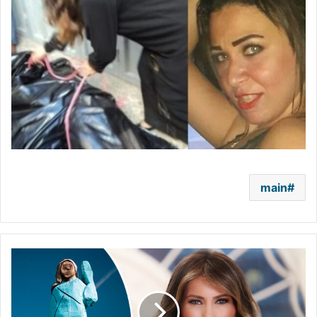
main
وُصف
بـ"فزاعة
الطيور"..
إحراق
تمثال