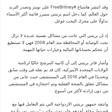
وقد انتشر هاشتاغ #FreeBritney على تويتر وتصدر الترند
حول العالم، كما دخل اسم بريتني سبيرز قائمة أكثر الأسماء
تداولًا على محرك البحث غوغل.
إذ ان بريتني التي عانت من مشاكل نفسية عديدة لا تزال
تحت الوصاية أو المحافظة منذ العام 2008 فهي لا تستطيع
أن تتحكم بحساباتها المالية وخيارات حياتها المهمة.
وأشار فانز بريتني إلى أن كانييه المرشح حاليًا لرئاسة
الولايات المتحدة الأميركية، كان قد تم نقله في وقت سابق
وتحديدًا في العام 2016 إلى المستشفى حيث عانى من
مشاكل تتعلق بالصحة العقلية وتم احتجازه في المستشفى
من دون إرادته لأكثر من أسبوع.
وانتقد جمهور بريتني الازدواجية التي يتم التعامل فيها مع
قضيتها، وعلق أحدهم على تويتر وكتب: “بريتني تمر بأزمة