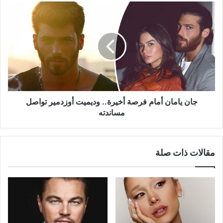
جان
يامان
أمام
فرصة
أخيرة..
وديميت
أوزدمير
تواصل
مساندته
جان يامان أمام فرصة أخيرة.. وديميت أوزدمير تواصل
مساندته
مقالات ذات صلة