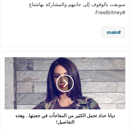
سويفت بالوقوف إلى جانبهم والمشاركة بهاشتاغ
#FreeBritney.
main
ديانا
حداد
تحمل
الكثير
من
المفاجآت
في
جعبتها..
وهذه
التفاصيل!
ديانا حداد تحمل الكثير من المفاجآت في جعبتها.. وهذه
التفاصيل!