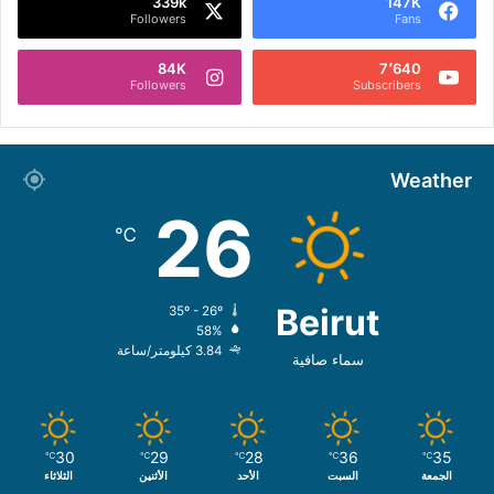
339k
147K
Followers
Fans
84K
7٬640
Followers
Subscribers
Weather
26
℃
Beirut
35º - 26º
58%
3.84 كيلومتر/ساعة
سماء صافية
30
29
28
36
35
℃
℃
℃
℃
℃
الجمعة
السبت
الأحد
الأثنين
الثلاثاء