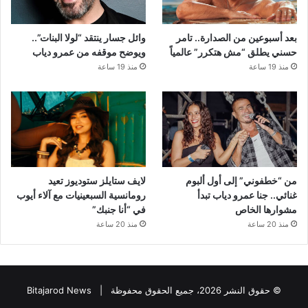
بعد أسبوعين من الصدارة.. تامر
وائل جسار ينتقد “لولا البنات”..
حسني يطلق “مش هتكرر” عالمياً
ويوضح موقفه من عمرو دياب
منذ 19 ساعة
منذ 19 ساعة
من “خطفوني” إلى أول ألبوم
لايف ستايلز ستوديوز تعيد
غنائي.. جنا عمرو دياب تبدأ
رومانسية السبعينيات مع آلاء أيوب
مشوارها الخاص
في “أنا جنبك”
منذ 20 ساعة
منذ 20 ساعة
© حقوق النشر 2026، جميع الحقوق محفوظة |
Bitajarod News