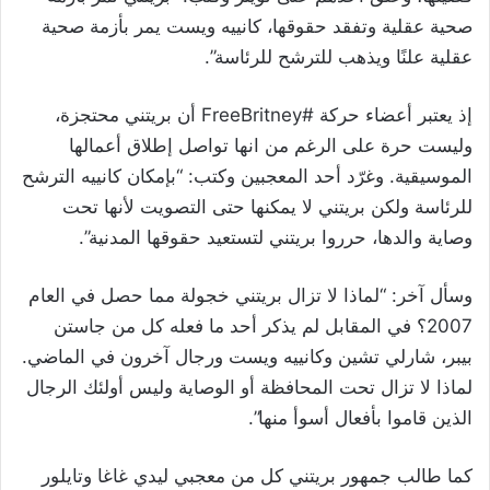
صحية عقلية وتفقد حقوقها، كانييه ويست يمر بأزمة صحية
عقلية علنًا ويذهب للترشح للرئاسة”.
إذ يعتبر أعضاء حركة #FreeBritney أن بريتني محتجزة،
وليست حرة على الرغم من انها تواصل إطلاق أعمالها
الموسيقية. وغرّد أحد المعجبين وكتب: “بإمكان كانييه الترشح
للرئاسة ولكن بريتني لا يمكنها حتى التصويت لأنها تحت
وصاية والدها، حرروا بريتني لتستعيد حقوقها المدنية”.
وسأل آخر: “لماذا لا تزال بريتني خجولة مما حصل في العام
2007؟ في المقابل لم يذكر أحد ما فعله كل من جاستن
بيبر، شارلي تشين وكانييه ويست ورجال آخرون في الماضي.
لماذا لا تزال تحت المحافظة أو الوصاية وليس أولئك الرجال
الذين قاموا بأفعال أسوأ منها”.
كما طالب جمهور بريتني كل من معجبي ليدي غاغا وتايلور