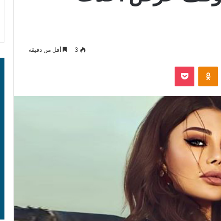
3
أقل من دقيقة
‫Pocket
Odnoklassniki