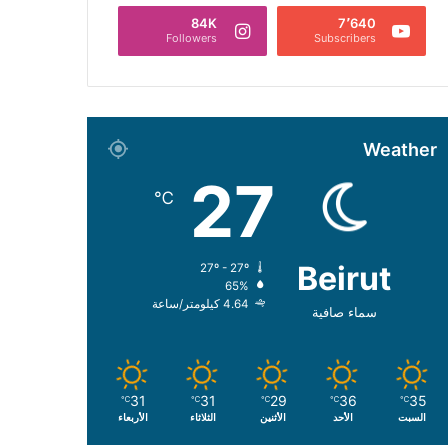
84K
7٬640
Followers
Subscribers
Weather
27
℃
Beirut
27º - 27º
65%
4.64 كيلومتر/ساعة
سماء صافية
31
31
29
36
35
℃
℃
℃
℃
℃
السبت
الأحد
الأثنين
الثلاثاء
الأربعاء