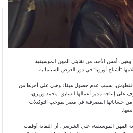
ء وهبي، أمس الأحد، من نقابتي المهن الموسيقية
ا “أشباح أوروبا” في دور العرض السينمائية.
سر قنطوش، بسبب عدم حصول هيفاء وهبي علي أجرها من
رف على إنتاجه مدير أعمالها السابق، محمد وزيري،
ًا بسرقة مبلغ 63 مليون جنيه من حساباتها المصرفية في مصر بموجب التوكيلات
معها.
ابة المهن الموسيقية، علي الشريعي، أن النقابة أوقفت