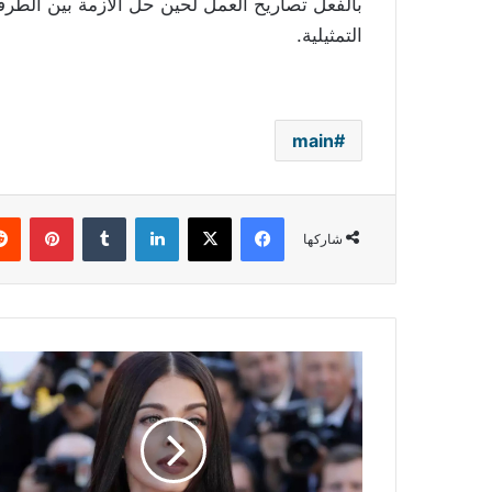
بالفعل تصاريح العمل لحين حل الأزمة بين الطرفي
التمثيلية.
main
فيسبوك
‫X
لينكدإن
بينتي
شاركها
آيشواريا
راي
تتفوّق
على
زوجها..
لن