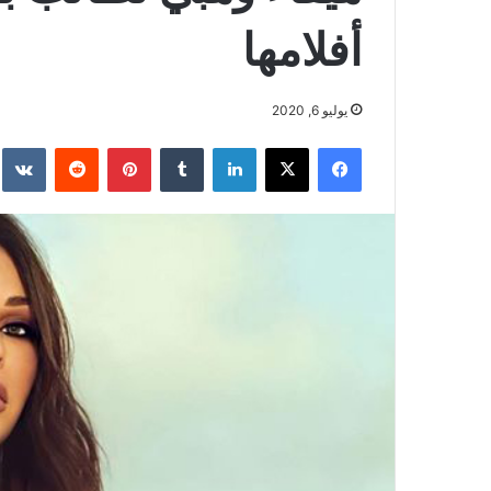
أفلامها
يوليو 6, 2020
فيسبوك
‫X
لينكدإن
بينتيريست