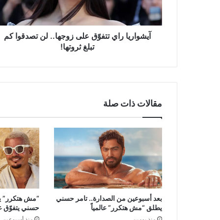
تصدقوا
كم
تبلغ
ثروتها!
آيشواريا راي تتفوّق على زوجها.. لن تصدقوا كم
تبلغ ثروتها!
مقالات ذات صلة
بعد أسبوعين من الصدارة.. تامر حسني
“مش هتكرر” يح
يطلق “مش هتكرر” عالمياً
حسني يتفوّق ع
منذ يومين
منذ أسبوعين