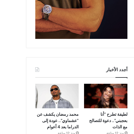
أجدد الأخبار
لطيفة تطرح “أنا
محمد رمضان يكشف عن
بعجبني”.. دعوة للتصالح
“عشماوي”.. عودة إلى
مع الذات
الدراما بعد 4 أعوام
منذ 12 ساعة
منذ 12 ساعة