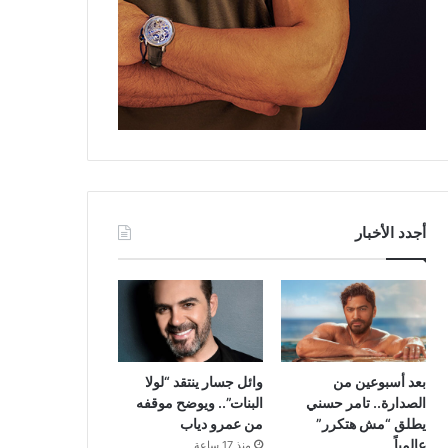
أجدد الأخبار
بعد أسبوعين من
وائل جسار ينتقد “لولا
الصدارة.. تامر حسني
البنات”.. ويوضح موقفه
يطلق “مش هتكرر”
من عمرو دياب
عالمياً
منذ 17 ساعة