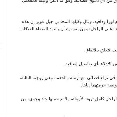
فاق من أي دعوى قضائية، وفق ما أعلن وكيله المحامي
 لورا ودافيد. وقال وكيلها المحامي جيل غوير إن هذه
اد (على الراحل) ومن ضرورة أن يسود الصفاء العلاقات
ل تتعلق بالاتفاق
.
الإدلاء بأي تفاصيل إضافية
.
في نزاع قضائي مع أرملة والدهما، وهي زوجته الثالثة،
صية حرمتهما إياها
.
ئدة لعام 2014، منح النجم الراحل كامل ثروته لأرملته ولابنتيه منها جاد وجوي، من