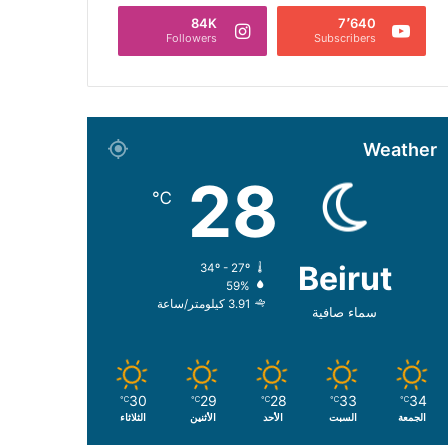
84K
7٬640
Followers
Subscribers
Weather
28
℃
Beirut
34º - 27º
59%
3.91 كيلومتر/ساعة
سماء صافية
30
29
28
33
34
℃
℃
℃
℃
℃
الجمعة
السبت
الأحد
الأثنين
الثلاثاء