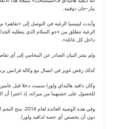
أما ديفيد هاليداي فـ«سينسحب» بنتيجة هذا الات
بيار-جان دوفييه
.
وأبدت ليتيسيا الرغبة في التوصل إلى «تفاهم» مع
الرغبة تنطلق من «جو السلام الذي يتطلبه الحِد
داخل كل عائلة»
.
ولم يشر البيان الصادر عن المحامي إلى أي تفاصي
كذلك رفض غوير في اتصال مع وكالة فرانس برس 
وكان دافيد هاليداي ولورا سميت دخلا قبل عامين 
للحصول على حصتهما من ميراثه، إذ اعتبرا أن الو
وفي هذه الوصية العا
دون أن يخصص أي حصة لدافيد ولورا
.