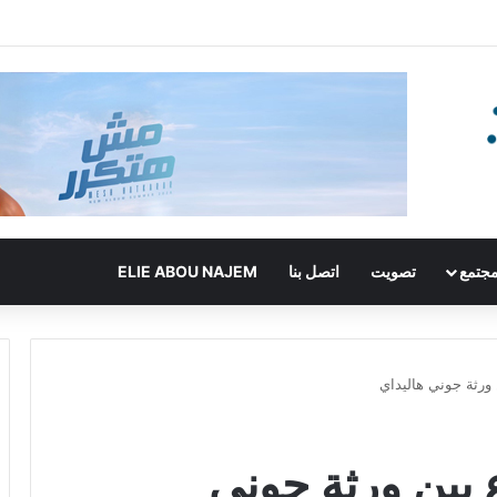
جتمع
تصويت
اتصل بنا
ELIE ABOU NAJEM
 ورثة جوني هاليداي
ع بين ورثة جوني