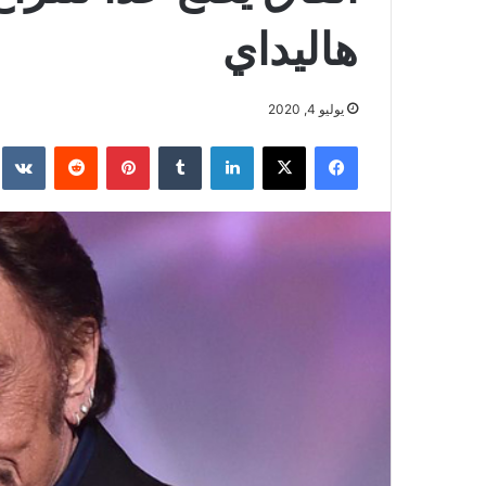
هاليداي
يوليو 4, 2020
فيسبوك
‫X
لينكدإن
بينتيريست