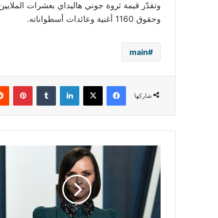
وتقدّر قيمة ثروة جوني هاليداي بعشرات الملايين
وحقوق 1160 أغنية وعائدات أسطواناته
.
main
فيسبوك
‫X
لينكدإن
بينتي
شاركها
بعد
زواج
دام
7
سنوات..
كريستينا
ريتشي