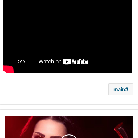
main
بالصور
-
هكذا
إحتفلت