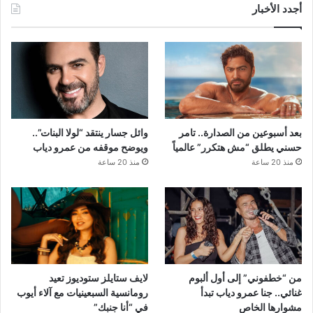
أجدد الأخبار
بعد أسبوعين من الصدارة.. تامر
وائل جسار ينتقد “لولا البنات”..
حسني يطلق “مش هتكرر” عالمياً
ويوضح موقفه من عمرو دياب
منذ 20 ساعة
منذ 20 ساعة
من “خطفوني” إلى أول ألبوم
لايف ستايلز ستوديوز تعيد
غنائي.. جنا عمرو دياب تبدأ
رومانسية السبعينيات مع آلاء أيوب
مشوارها الخاص
في “أنا جنبك”