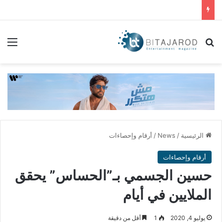
بحث عن
الق
الرئيسية
/
News
/
أرقام وإحصاءات
أرقام وإحصاءات
حسين الجسمي بـ”الحساس” يحقق
الملايين في أيام
يوليو 4, 2020
1
أقل من دقيقة