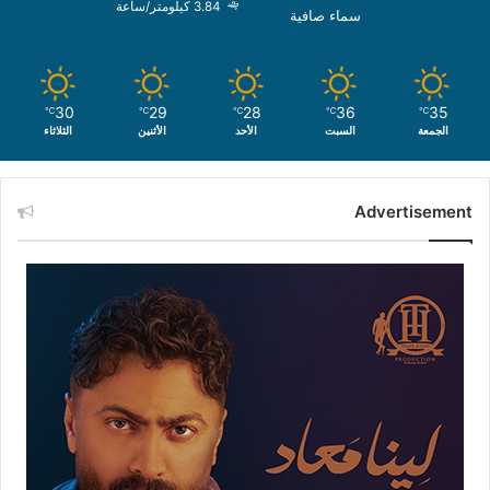
3.84 كيلومتر/ساعة
سماء صافية
30
29
28
36
35
℃
℃
℃
℃
℃
الجمعة
السبت
الأحد
الأثنين
الثلاثاء
Advertisement