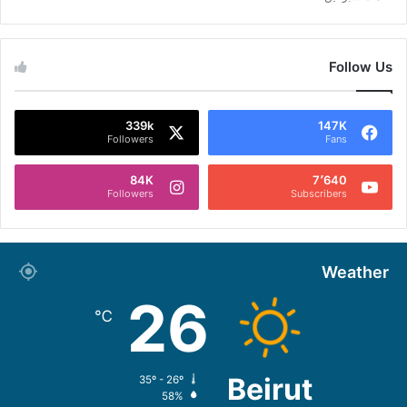
Follow Us
339k
147K
Followers
Fans
84K
7٬640
Followers
Subscribers
Weather
26
℃
Beirut
35º - 26º
58%