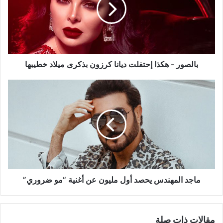
ديانا
كرزون
بذكرى
ميلاد
خطيبها
بالصور - هكذا إحتفلت ديانا كرزون بذكرى ميلاد خطيبها
ماجد
المهندس
يحصد
أول
مليون
عن
أغنية
“مو
ضروري”
ماجد المهندس يحصد أول مليون عن أغنية “مو ضروري”
مقالات ذات صلة