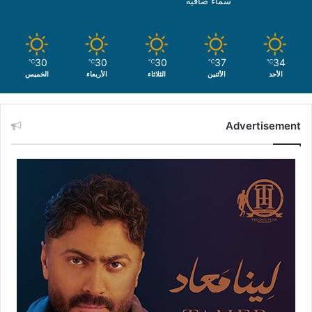
سماء صافية
30
30
30
37
34
℃
℃
℃
℃
℃
الأحد
الأثنين
الثلاثاء
الأربعاء
الخميس
Advertisement