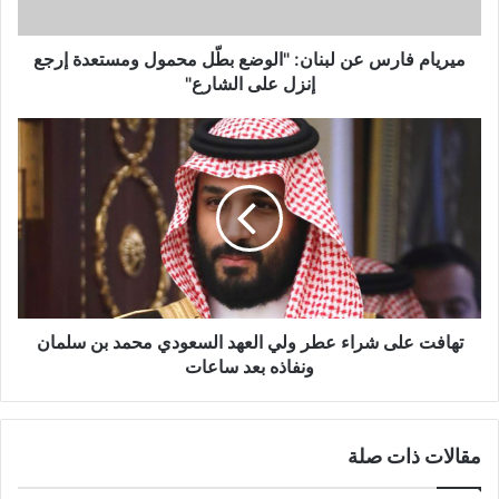
ومستعدة
إرجع
إنزل
ميريام فارس عن لبنان: "الوضع بطّل محمول ومستعدة إرجع
على
إنزل على الشارع"
الشارع"
تهافت
على
شراء
عطر
ولي
العهد
السعودي
محمد
بن
سلمان
تهافت على شراء عطر ولي العهد السعودي محمد بن سلمان
ونفاذه
ونفاذه بعد ساعات
بعد
ساعات
مقالات ذات صلة