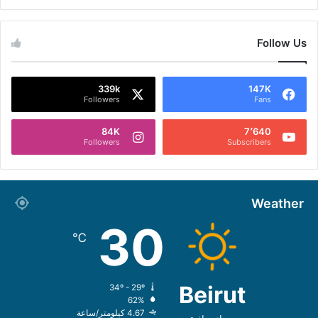
Follow Us
339k
147K
Followers
Fans
84K
7٬640
Followers
Subscribers
Weather
30
℃
Beirut
34º - 29º
62%
4.67 كيلومتر/ساعة