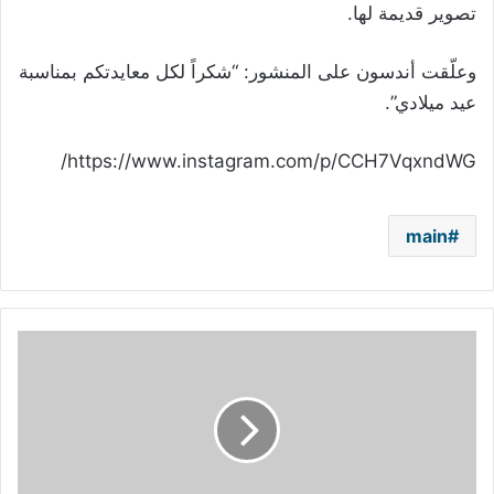
تصوير قديمة لها.
وعلّقت أندسون على المنشور: “شكراً لكل معايدتكم بمناسبة
عيد ميلادي”.
https://www.instagram.com/p/CCH7VqxndWG/
main
ميريام
فارس
عن
لبنان:
"الوضع
بطّل
محمول