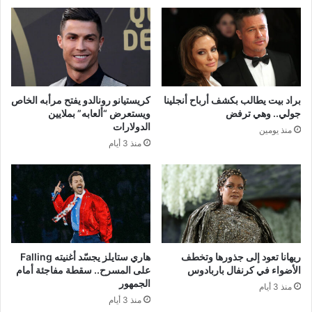
براد بيت يطالب بكشف أرباح أنجلينا
كريستيانو رونالدو يفتح مرأبه الخاص
جولي.. وهي ترفض
ويستعرض “ألعابه” بملايين
الدولارات
منذ يومين
منذ 3 أيام
ريهانا تعود إلى جذورها وتخطف
هاري ستايلز يجسّد أغنيته Falling
الأضواء في كرنفال باربادوس
على المسرح.. سقطة مفاجئة أمام
الجمهور
منذ 3 أيام
منذ 3 أيام