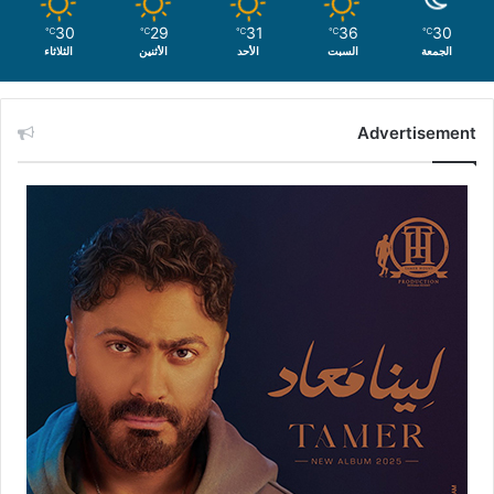
30
29
31
36
30
℃
℃
℃
℃
℃
الجمعة
السبت
الأحد
الأثنين
الثلاثاء
Advertisement