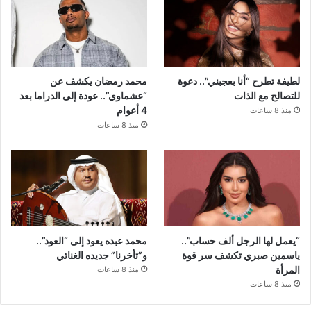
لطيفة تطرح “أنا بعجبني”.. دعوة
محمد رمضان يكشف عن
للتصالح مع الذات
“عشماوي”.. عودة إلى الدراما بعد
4 أعوام
منذ 8 ساعات
منذ 8 ساعات
“يعمل لها الرجل ألف حساب”..
محمد عبده يعود إلى “العود”..
ياسمين صبري تكشف سر قوة
و”تأخرنا” جديده الغنائي
المرأة
منذ 8 ساعات
منذ 8 ساعات