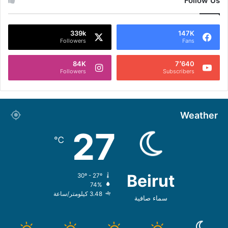
Follow Us
339k
147K
Followers
Fans
84K
7٬640
Followers
Subscribers
Weather
27
℃
Beirut
30º - 27º
74%
3.48 كيلومتر/ساعة
سماء صافية