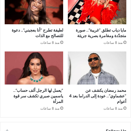
مايا دياب تطلق “غريبة”.. صورة
لطيفة تطرح “أنا بعجبني”.. دعوة
متجدّدة ومغامرة بصرية جريئة
للتصالح مع الذات
منذ 8 ساعات
منذ 8 ساعات
محمد رمضان يكشف عن
“يعمل لها الرجل ألف حساب”..
“عشماوي”.. عودة إلى الدراما بعد 4
ياسمين صبري تكشف سر قوة
أعوام
المرأة
منذ 8 ساعات
منذ 8 ساعات