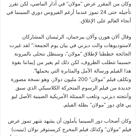
وكان من المقرر عرض “مولان” في آذار الماضي، لكن تقرر
تأجيله حتى 24 تموز عندما أرغم الفيروس دوري السينما في
أنحاء العالم على الإغلاق.
وقال آلان هورن وآلان بيرجمان، الرئيسان المشاركان
لاستوديوهات والت ديزني في بيان يوم الجمعة:” لقد غيرت
الجائحة خططنا لإطلاق “مولان”، وسنظل نتحلى بالمرونة
حسبما تتطلب الظروف، لكن ذلك لم يغير من إيماننا بقوة
هذا الفيلم ورسالة الأمل والمثابرة التي يحملها”.
وتكلف فيلم “مولان” 200 مليون دولار، وهو نسخة مصورة
جديدة من فيلم الرسوم المتحركة الكلاسيكي الذي سبق
وأنتجته ديزني، وتلعب الممثلة الأمريكية الصينية الأصل ليو
يي فاي دور “مولان” بطلة الفيلم.
وكان أصحاب دور السينما يأملون أن يشهد شهر تموز عرض
فيلم “مولان” وكذلك فيلم المخرج كريستوفر نولان (تينيت)