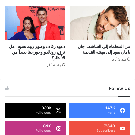
من المحاماة إلى الشاشة.. جان
دعوة زفاف وصور رومانسية.. هل
يامان يعود إلى مهنته القديمة
تزوّج رونالدو وجورجينا بعيداً من
الأنظار؟
منذ 3 أيام
منذ 4 أيام
Follow Us
339k
147K
Followers
Fans
84K
7٬640
Followers
Subscribers