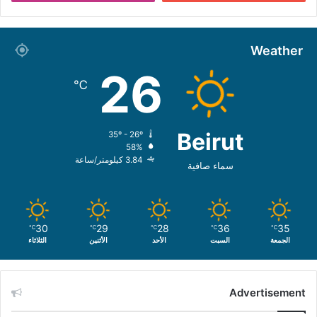
Weather
26
℃
Beirut
35º - 26º
58%
3.84 كيلومتر/ساعة
سماء صافية
30
29
28
36
35
℃
℃
℃
℃
℃
الجمعة
السبت
الأحد
الأثنين
الثلاثاء
Advertisement