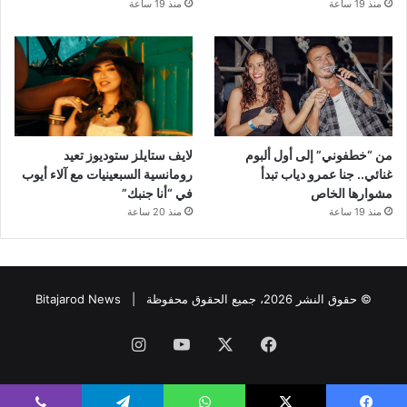
منذ 19 ساعة
منذ 19 ساعة
من “خطفوني” إلى أول ألبوم
لايف ستايلز ستوديوز تعيد
غنائي.. جنا عمرو دياب تبدأ
رومانسية السبعينيات مع آلاء أيوب
مشوارها الخاص
في “أنا جنبك”
منذ 19 ساعة
منذ 20 ساعة
© حقوق النشر 2026، جميع الحقوق محفوظة |
Bitajarod News
فيسبوك
‫X
‫YouTube
انستقرام