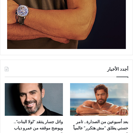
أجدد الأخبار
بعد أسبوعين من الصدارة.. تامر
وائل جسار ينتقد “لولا البنات”..
حسني يطلق “مش هتكرر” عالمياً
ويوضح موقفه من عمرو دياب