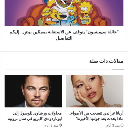
الاستعانة
بممثلين
بيض..
إليكم
التفاصيل
"عائلة سيمبسون" يتوقف عن الاستعانة بممثلين بيض.. إليكم
التفاصيل
مقالات ذات صلة
أريانا غراندي تنسحب من الأضواء..
محاولات ورشاوى للوصول إلى
ماذا يحدث بعد جولتها الأخيرة؟
ليوناردو دي كابريو في سان تروبيه
منذ 3 أيام
منذ 3 أيام