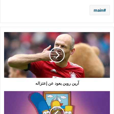
main
آرين
روبن
يعود
عن
إعتزاله
آرين روبن يعود عن إعتزاله
"عائلة
سيمبسون"
يتوقف
عن