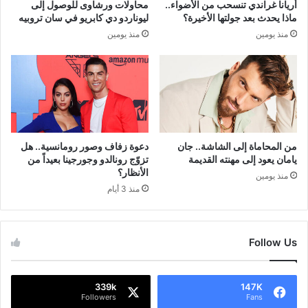
أريانا غراندي تنسحب من الأضواء..
محاولات ورشاوى للوصول إلى
ماذا يحدث بعد جولتها الأخيرة؟
ليوناردو دي كابريو في سان تروبيه
منذ يومين
منذ يومين
من المحاماة إلى الشاشة.. جان
دعوة زفاف وصور رومانسية.. هل
يامان يعود إلى مهنته القديمة
تزوّج رونالدو وجورجينا بعيداً من
الأنظار؟
منذ يومين
منذ 3 أيام
Follow Us
339k
147K
Followers
Fans