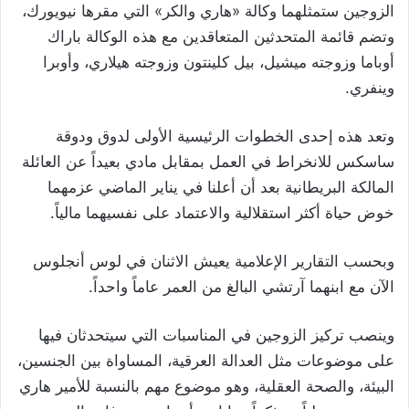
الزوجين ستمثلهما وكالة «هاري والكر» التي مقرها نيويورك،
وتضم قائمة المتحدثين المتعاقدين مع هذه الوكالة باراك
أوباما وزوجته ميشيل، بيل كلينتون وزوجته هيلاري، وأوبرا
وينفري.
وتعد هذه إحدى الخطوات الرئيسية الأولى لدوق ودوقة
ساسكس للانخراط في العمل بمقابل مادي بعيداً عن العائلة
المالكة البريطانية بعد أن أعلنا في يناير الماضي عزمهما
خوض حياة أكثر استقلالية والاعتماد على نفسيهما مالياً.
وبحسب التقارير الإعلامية يعيش الاثنان في لوس أنجلوس
الآن مع ابنهما آرتشي البالغ من العمر عاماً واحداً.
وينصب تركيز الزوجين في المناسبات التي سيتحدثان فيها
على موضوعات مثل العدالة العرقية، المساواة بين الجنسين،
البيئة، والصحة العقلية، وهو موضوع مهم بالنسبة للأمير هاري