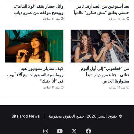
بعد أسبوعين من الصدارة.. تامر
وائل جسار ينتقد “لولا البنات”..
حسني يطلق “مش هتكرر” عالمياً
ويوضح موقفه من عمرو دياب
منذ 11 ساعة
منذ 11 ساعة
من “خطفوني” إلى أول ألبوم
لايف ستايلز ستوديوز تعيد
غنائي.. جنا عمرو دياب تبدأ
رومانسية السبعينيات مع آلاء أيوب
مشوارها الخاص
في “أنا جنبك”
منذ 11 ساعة
منذ 11 ساعة
© حقوق النشر 2026، جميع الحقوق محفوظة |
Bitajarod News
فيسبوك
‫X
‫YouTube
انستقرام