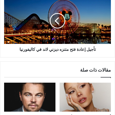
تأجيل
إعادة
فتح
متنزه
ديزني
لاند
في
كاليفورنيا
تأجيل إعادة فتح متنزه ديزني لاند في كاليفورنيا
مقالات ذات صلة