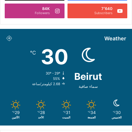
84K
7٬640
Followers
Subscribers
Weather
30
℃
Beirut
30º - 29º
55%
2.68 كيلومتر/ساعة
سماء صافية
29
28
31
34
30
℃
℃
℃
℃
℃
الخميس
الجمعة
السبت
الأحد
الأثنين