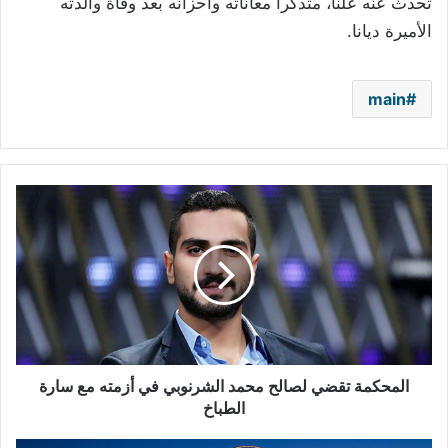
تحدث عنه علناً، متذكراً معاناته وأحزانه بعد وفاة والدته
الأميرة ديانا.
main
المحكمة
تقضي
لصالح
محمد
الشرنوبي
في
أزمته
مع
سارة
الطباخ
المحكمة تقضي لصالح محمد الشرنوبي في أزمته مع سارة
الطباخ