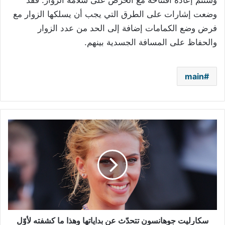
وستتم إعادة افتتاحه مع الحرص على سلامة الزوار. فقد
وضعت إشارات على الطرق التي يجب أن يسلكها الزوار مع
فرض وضع الكمامات إضافة إلى الحد من عدد الزوار
والحفاظ على المسافة الجسدية بينهم.
main
سكارليت
جوهانسون
تتحدّث
عن
بداياتها
وهذا
ما
كشفته
لأوّل
مرّة
سكارليت جوهانسون تتحدّث عن بداياتها وهذا ما كشفته لأوّل