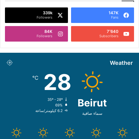
339k
147K
Followers
Fans
84K
7٬640
Followers
Subscribers
Weather
28
℃
Beirut
35º - 28º
69%
6.2 كيلومتر/ساعة
سماء صافية