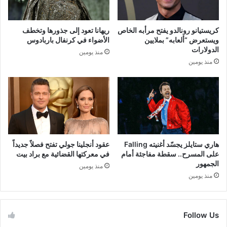
كريستيانو رونالدو يفتح مرأبه الخاص
ريهانا تعود إلى جذورها وتخطف
ويستعرض “ألعابه” بملايين
الأضواء في كرنفال باربادوس
الدولارات
منذ يومين
منذ يومين
هاري ستايلز يجسّد أغنيته Falling
عقود أنجلينا جولي تفتح فصلاً جديداً
على المسرح.. سقطة مفاجئة أمام
في معركتها القضائية مع براد بيت
الجمهور
منذ يومين
منذ يومين
Follow Us