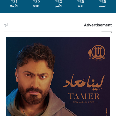
31
30
30
35
35
℃
℃
℃
℃
℃
السبت
الأحد
الأثنين
الثلاثاء
الأربعاء
Advertisement