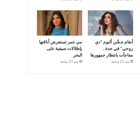
أنغام تدشّن ألبوم “دي
مي عمر تستعرض أناقتها
روحي” في جدة..
بإطلالات صيفية على
مفاجآت بانتظار جمهورها
البحر
منذ 21 ساعة
منذ 21 ساعة