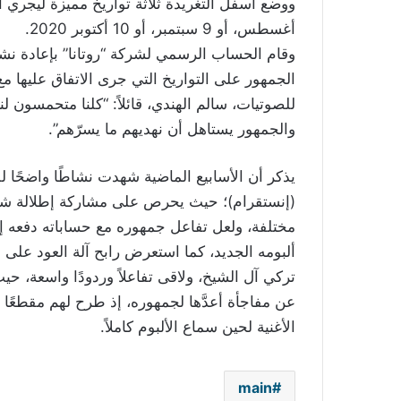
أغسطس، أو 9 سبتمبر، أو 10 أكتوبر 2020.
وقام الحساب الرسمي لشركة “روتانا” بإعادة نش
الجمهور على التواريخ التي جرى الاتفاق عليها مع
للصوتيات، سالم الهندي، قائلاً: “كلنا متحمسون لن
والجمهور يستاهل أن نهديهم ما يسرّهم”.
يذكر أن الأسابيع الماضية شهدت نشاطًا واضحًا ل
(إنستقرام)؛ حيث يحرص على مشاركة إطلالة شبه 
مختلفة، ولعل تفاعل جمهوره مع حساباته دفعه إل
ألبومه الجديد، كما استعرض رابح آلة العود على 
تركي آل الشيخ، ولاقى تفاعلاً وردودًا واسعة، 
عن مفاجأة أعدَّها لجمهوره، إذ طرح لهم مقطعًا غن
الأغنية لحين سماع الألبوم كاملاً.
main