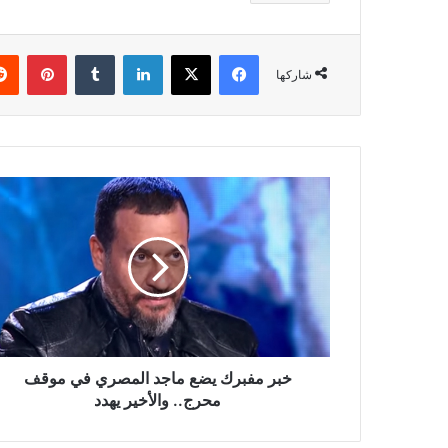
فيسبوك
‫X
لينكدإن
بينتي
شاركها
خبر
مفبرك
يضع
ماجد
المصري
في
موقف
محرج..
والأخير
يهدد
خبر مفبرك يضع ماجد المصري في موقف
محرج.. والأخير يهدد