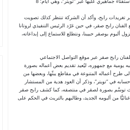
ووضع أسفل التغريدة ثلاثة تواريخ مميزة ليجري استفتاء جماهيري عليها عبر “تويتر”، وهي أيام: 8
ر تغريدات رابح، وأكد أن الشركة تنتظر كذلك تصويت
 الفنان رابح صقر، في حين غرّد الرئيس التنفيذي لروتانا
زول ألبوم بوصقر حبيبنا، ونتطلع للاستماع إلى إبداعاته،
لفنان رابح صقر عبر موقع التواصل الاجتماعي
يومية مع جمهوره، ليُعيد تقديم بعض أعماله بصورة
ى طرح أعماله المتنوعة في مقاطع يبثّها، وبعضها من
حسابه في “تويتر”، وذكر أن العود هدية من المستشار
حيث توسَّم بصورة لصقر في منتصفه، كما كشف رابح صقر
ائيًّا من ألبومه الجديد، وطالبهم بالتريث في الحكم على