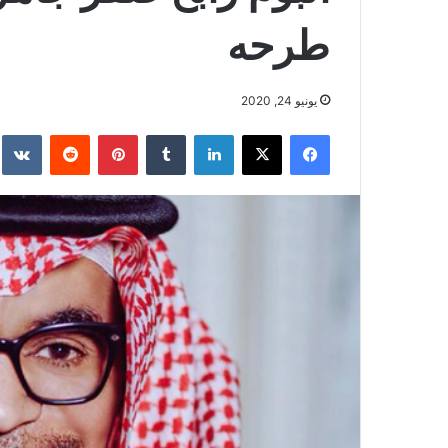
طرحه
يونيو 24, 2020
فيسبوك
‫X
لينكدإن
بينتيريست