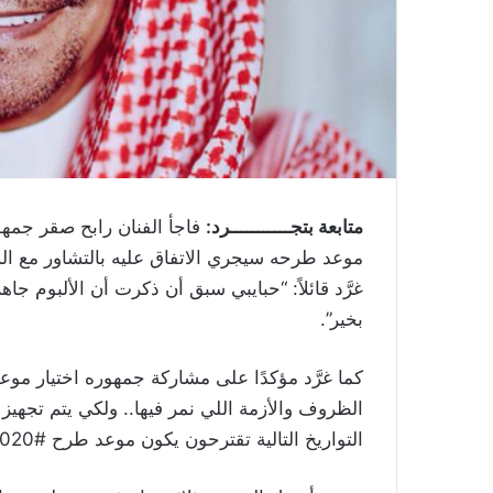
متابعة بتجـــــــــــرد:
فاجأ الفنان رابح صقر جمهوره
موعد طرحه سيجري الاتفاق عليه بالتشاور مع الش
غرَّد قائلاً: “حبايبي سبق أن ذكرت أن الألبوم ج
بخير”.
كما غرَّد مؤكدًا على مشاركة جمهوره اختيار موعد
الظروف والأزمة اللي نمر فيها.. ولكي يتم تجهي
التواريخ التالية تقترحون يكون موعد طرح #Rabeh2020؟ شاركنا رأيك”.