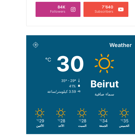
84K
7٬640
Followers
Subscribers
Weather
30
℃
Beirut
35º - 29º
41%
3.59 كيلومتر/ساعة
سماء صافية
29
28
28
34
35
℃
℃
℃
℃
℃
الخميس
الجمعة
السبت
الأحد
الأثنين