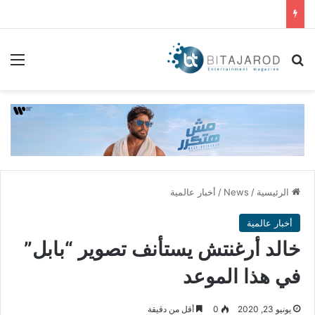
بحث عن
الق
الرئيسية
/
News
/
أخبار عالمية
أخبار عالمية
خالد أرغنتش يستأنف تصوير “بابل”
في هذا الموعد
يونيو 23, 2020
0
أقل من دقيقة