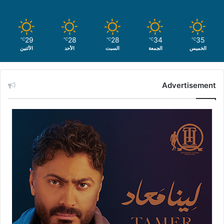
29
28
28
34
35
℃
℃
℃
℃
℃
الخميس
الجمعة
السبت
الأحد
الأثنين
Advertisement