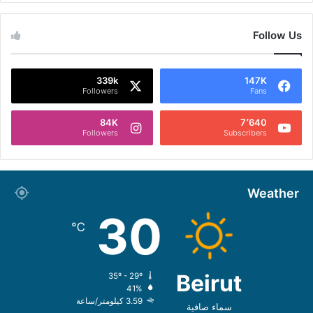
Follow Us
339k
147K
Followers
Fans
84K
7٬640
Followers
Subscribers
Weather
30
℃
Beirut
35º - 29º
41%
3.59 كيلومتر/ساعة
سماء صافية