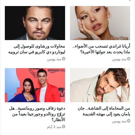
أريانا غراندي تنسحب من الأضواء..
محاولات ورشاوى للوصول إلى
ماذا يحدث بعد جولتها الأخيرة؟
ليوناردو دي كابريو في سان تروبيه
منذ يومين
منذ يومين
من المحاماة إلى الشاشة.. جان
دعوة زفاف وصور رومانسية.. هل
يامان يعود إلى مهنته القديمة
تزوّج رونالدو وجورجينا بعيداً من
الأنظار؟
منذ يومين
منذ 3 أيام