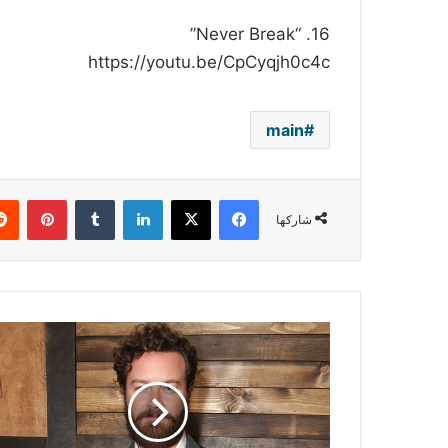
16. “Never Break”
https://youtu.be/CpCyqjh0c4c
main
فيسبوك
‫X
لينكدإن
بينتي
شاركها
تهم
الاغتصاب
تلاحق
بطل
“هذا
عرض