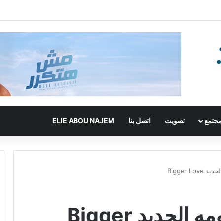
جتمع
تصويت
اتصل بنا
ELIE ABOU NAJEM
Bigger L
جون ليجند يطلق ألبومه الجديد Bigger