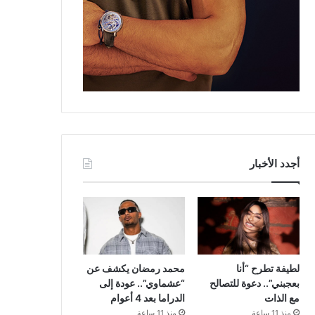
أجدد الأخبار
لطيفة تطرح “أنا
محمد رمضان يكشف عن
بعجبني”.. دعوة للتصالح
“عشماوي”.. عودة إلى
مع الذات
الدراما بعد 4 أعوام
منذ 11 ساعة
منذ 11 ساعة