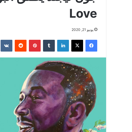
Love
يونيو 21, 2020
فيسبوك
‫X
لينكدإن
بينتيريست