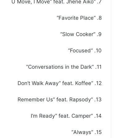
7. “U Move, I Move” feat. Jhené Aiko
8. “Favorite Place”
9. “Slow Cooker”
10. “Focused”
11. “Conversations in the Dark”
12. “Don’t Walk Away” feat. Koffee
13. “Remember Us” feat. Rapsody
14. “I’m Ready” feat. Camper
15. “Always”