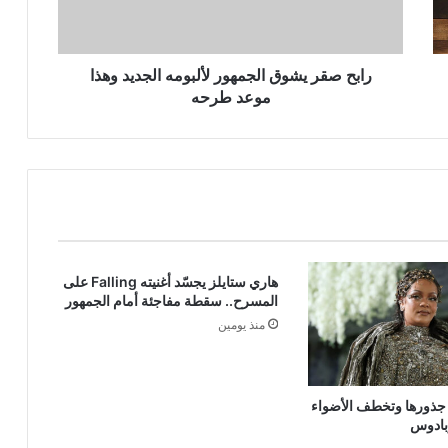
وهذا
موعد
طرحه
رابح صقر يشوق الجمهور لألبومه الجديد وهذا
موعد طرحه
هاري ستايلز يجسّد أغنيته Falling على
المسرح.. سقطة مفاجئة أمام الجمهور
منذ يومين
ى جذورها وتخطف الأضواء
بادوس