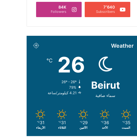
84K
7٬640
Followers
Subscribers
Weather
26
℃
Beirut
26º - 26º
79%
4.21 كيلومتر/ساعة
سماء صافية
31
31
29
36
35
℃
℃
℃
℃
℃
السبت
الأحد
الأثنين
الثلاثاء
الأربعاء