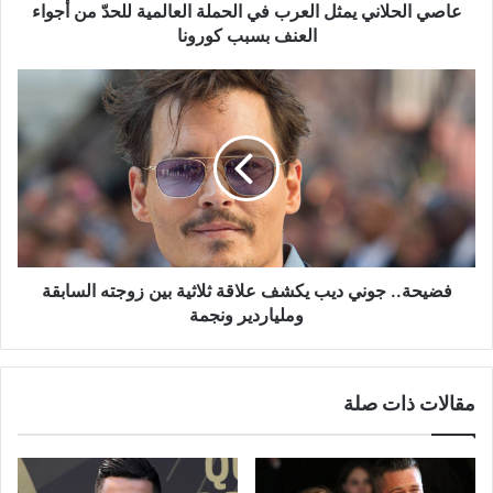
أجواء
عاصي الحلاني يمثل العرب في الحملة العالمية للحدّ من أجواء
العنف
العنف بسبب كورونا
بسبب
كورونا
فضيحة..
جوني
ديب
يكشف
علاقة
ثلاثية
بين
زوجته
السابقة
وملياردير
فضيحة.. جوني ديب يكشف علاقة ثلاثية بين زوجته السابقة
ونجمة
وملياردير ونجمة
مقالات ذات صلة