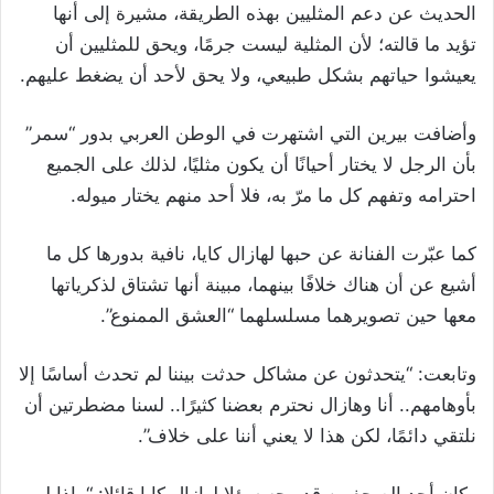
الحديث عن دعم المثليين بهذه الطريقة، مشيرة إلى أنها
تؤيد ما قالته
؛ لأن المثلية ليست جرمًا، ويحق للمثليين أن
يعيشوا حياتهم بشكل طبيعي، ولا يحق لأحد أن يضغط عليهم.
وأضافت بيرين التي اشتهرت في الوطن العربي بدور “سمر”
بأن الرجل لا يختار أحيانًا أن يكون مثليًا، لذلك على الجميع
احترامه وتفهم كل ما مرّ به، فلا أحد منهم يختار ميوله.
كما عبّرت الفنانة عن حبها لهازال كايا، نافية بدورها كل ما
أشيع عن أن هناك خلافًا بينهما، مبينة أنها تشتاق لذكرياتها
معها حين تصويرهما مسلسلهما “العشق الممنوع”.
وتابعت: “يتحدثون عن مشاكل حدثت بيننا لم تحدث أساسًا إلا
بأوهامهم.. أنا وهازال نحترم بعضنا كثيرًا.. لسنا مضطرتين أن
نلتقي دائمًا، لكن هذا لا يعني أننا على خلاف”.