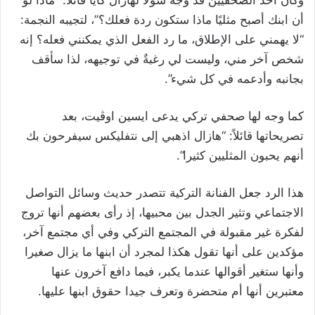
وكان أحد الصحفيين قد وجه سؤلا لهازال كايا قائلا: “ماذا لو
أن ابنك أصبح مثليًا ماذا ستكون ردة فعلك؟”، لتجيبه النجمة:
“لا يهمني على الإطلاق، ما رد الفعل الذي يمكنني فعله؟ إنه
شخص آخر مني، وليست لي رغبةٌ في توجيهه، لذا سأقف
بجانبه وأدعمه في كل شيء”.
كما وجه لها صحفي تركي يدعى ايسين اوڤيت، بعد
تصريحاتها قائلاً: “هازال اذهبي إلى نتفليكس سيفرحون بك
أنهم يحبون المثليين كثيرا”.
هذا الرد جعل الفنانة التركية تتصدر حديث وسائل التواصل
الاجتماعي وتثير الجدل بين محبيها، إذ رأى بعضهم أنها تروج
لفكرة غير مقبولة في المجتمع التركي وفي أي مجتمع آخر،
مؤكدين على أنها تقول هكذا لمجرد أن ابنها ما يزال صغيرا
وأنها ستغير أقوالها عندما يكبر، فيما دافع آخرون عنها
معتبرين أنها أم متحضرة وتعرف جيدا حقوق ابنها عليها.