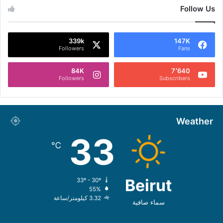
Follow Us
339k
147K
Followers
Fans
84K
7٬640
Followers
Subscribers
Weather
33
℃
Beirut
33º - 30º
55%
3.32 كيلومتر/ساعة
سماء صافية