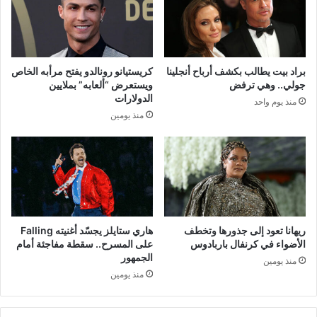
براد بيت يطالب بكشف أرباح أنجلينا
كريستيانو رونالدو يفتح مرأبه الخاص
جولي.. وهي ترفض
ويستعرض “ألعابه” بملايين
الدولارات
منذ يوم واحد
منذ يومين
ريهانا تعود إلى جذورها وتخطف
هاري ستايلز يجسّد أغنيته Falling
الأضواء في كرنفال باربادوس
على المسرح.. سقطة مفاجئة أمام
الجمهور
منذ يومين
منذ يومين