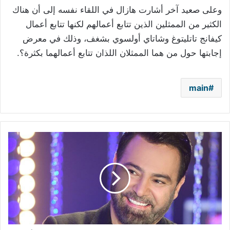
وعلى صعيد آخر أشارت هازال في اللقاء نفسه إلى أن هناك
الكثير من الممثلين الذين تتابع أعمالهم لكنها تتابع أعمال
كيفانج تاتليتوغ وشاتاي أولسوي بشغف، وذلك في معرض
إجابتها حول من هما الممثلان اللذان تتابع أعمالهما بكثرة؟.
main
عاصي
الحلاني
يمثل
العرب
في
الحملة
العالمية
للحدّ
من