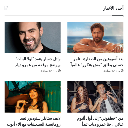
أجدد الأخبار
بعد أسبوعين من الصدارة.. تامر
وائل جسار ينتقد “لولا البنات”..
حسني يطلق “مش هتكرر” عالمياً
ويوضح موقفه من عمرو دياب
منذ 12 ساعة
منذ 12 ساعة
من “خطفوني” إلى أول ألبوم
لايف ستايلز ستوديوز تعيد
غنائي.. جنا عمرو دياب تبدأ
رومانسية السبعينيات مع آلاء أيوب