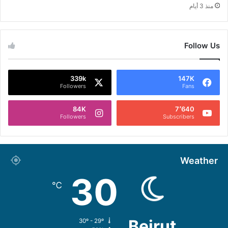
منذ 3 أيام
Follow Us
339k
147K
Followers
Fans
84K
7٬640
Followers
Subscribers
Weather
30
℃
Beirut
30º - 29º