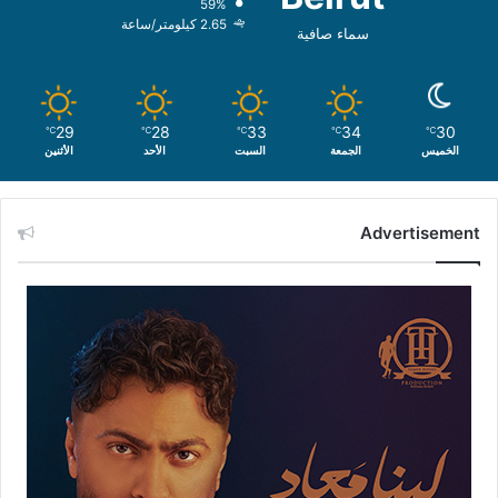
59%
2.65 كيلومتر/ساعة
سماء صافية
29
28
33
34
30
℃
℃
℃
℃
℃
الخميس
الجمعة
السبت
الأحد
الأثنين
Advertisement