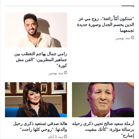
“ستكون أمّاً رائعة”.. زوج مي عز
الدين يحسم الجدل وصورة جديدة
تجمعهما
منذ يومين
رامي جمال يهاجم التعصّب بين
جماهير المطربين: “الفن مش
كورة”
منذ يومين
أرملة سعيد صالح تحيي ذكرى رحيله
هالة صدقي تستعيد ذكرى رحيل
برسالة مؤثرة: “كأنك مشيت
والدتها: “روحي كلها راحت”
إمبارح”
منذ 3 أيام