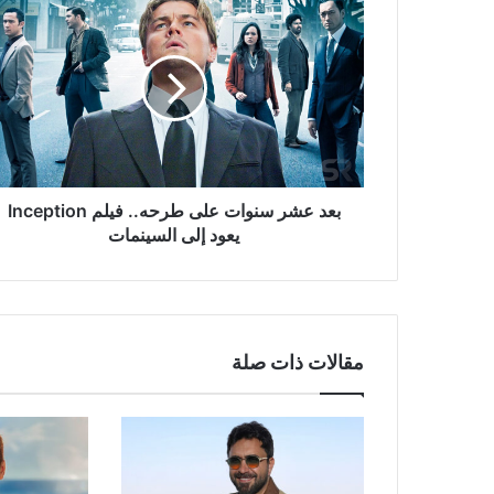
عشر
سنوات
على
طرحه..
فيلم
Inception
يعود
إلى
السينمات
بعد عشر سنوات على طرحه.. فيلم Inception
يعود إلى السينمات
مقالات ذات صلة