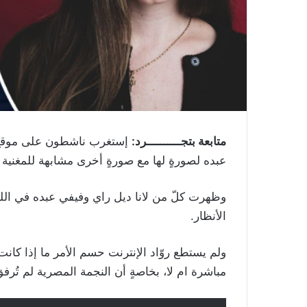
متابعة بتجــــــــــرد:
إستغرب ناشطون على موقع ال
عبده لصورةٍ لها مع صورةٍ أخرى مشابهة للمغنية وكا
وظهرت كلّ من لانا ديل راي وفيفي عبده في الل
الأنظار.
ولم يستطع روّاد الإنترنت حسم الأمر ما إذا كانت
مباشرة ام لا، بخاصةٍ أن النجمة المصرية لم تُرف