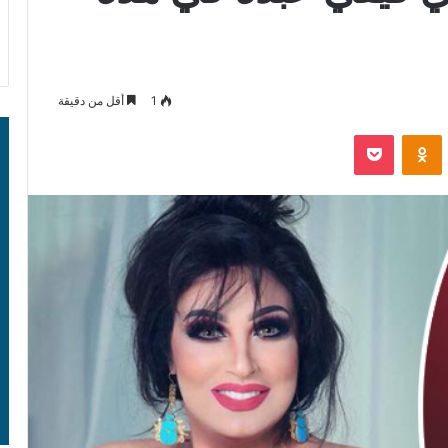
1
أقل من دقيقة
‫Pocket
Odnoklassniki