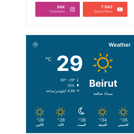
84K
7٬640
Followers
Subscribers
Weather
29
℃
Beirut
35º - 29º
55%
4.68 كيلومتر/ساعة
سماء صافية
29
28
28
34
35
℃
℃
℃
℃
℃
الخميس
الجمعة
السبت
الأحد
الأثنين