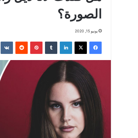
الصورة؟
يونيو 15, 2020
فيسبوك
‫X
لينكدإن
بينتيريست