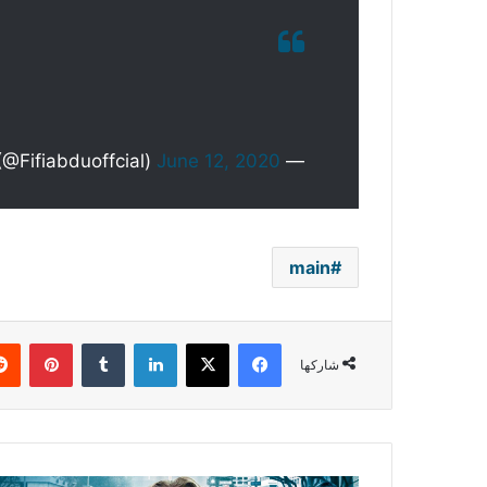
June 12, 2020
— Fifi Abdou (@Fifiabduoffcial)
main
فيسبوك
‫X
لينكدإن
بينتي
شاركها
بعد