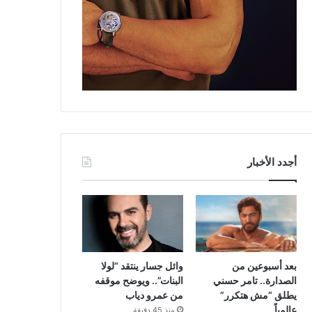
أجدد الأخبار
بعد أسبوعين من
وائل جسار ينتقد “لولا
الصدارة.. تامر حسني
البنات”.. ويوضح موقفه
يطلق “مش هتكرر”
من عمرو دياب
عالمياً
منذ 45 دقيقة