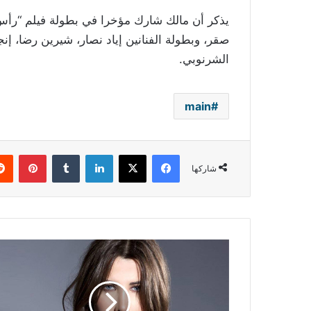
يذكر أن مالك شارك مؤخرا في بطولة فيلم “رأ
صقر، وبطولة الفنانين إياد نصار، شيرين رضا، إ
الشرنوبي.
main
فيسبوك
‫X
لينكدإن
بينتي
شاركها
نانسي
عجرم
في
رسالة
حب