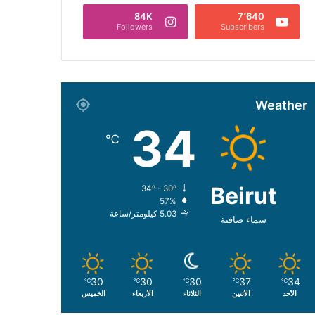
84K
7٬640
Followers
Subscribers
Weather
34
℃
Beirut
34º - 30º
57%
5.03 كيلومتر/ساعة
سماء صافية
30
30
30
37
34
℃
℃
℃
℃
℃
الأحد
الأثنين
الثلاثاء
الأربعاء
الخميس