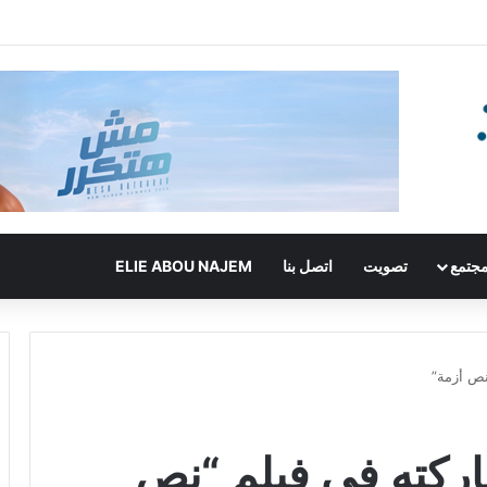
جتمع
تصويت
اتصل بنا
ELIE ABOU NAJEM
نص أزمة”
ركته في فيلم “نص