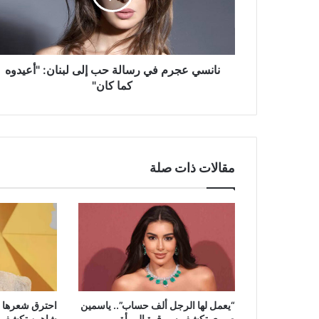
إلى
لبنان:
"أعيدوه
كما
كان"
نانسي عجرم في رسالة حب إلى لبنان: "أعيدوه
كما كان"
مقالات ذات صلة
“يعمل لها الرجل ألف حساب”.. ياسمين
احترق شعرها في
صبري تكشف سر قوة المرأة
شاهين تكشف 