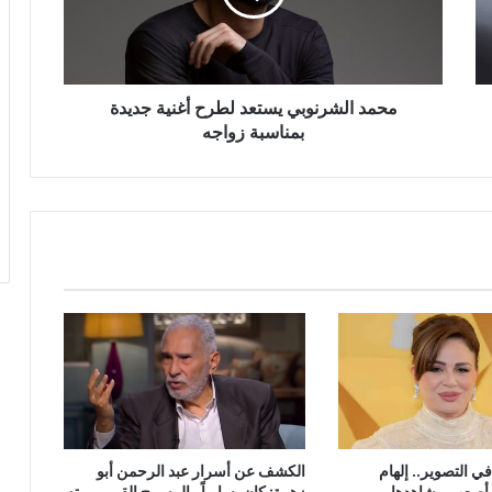
جديدة
بمناسبة
زواجه
محمد الشرنوبي يستعد لطرح أغنية جديدة
بمناسبة زواجه
 التصوير.. إلهام
الكشف عن أسرار عبد الرحمن أبو
أصعب مشاهدها
زهرة: كان يسارياً والمسرح القومي بيته