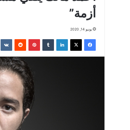
أزمة”
يونيو 14, 2020
فيسبوك
‫X
لينكدإن
بينتيريست