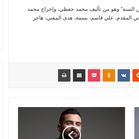
س السنة” وهو من تأليف محمد حفظي، وإخراج محمد
نجي المقدم، علي قاسم، بسمة، هدى المفتي، هاجر
ريست
Odnoklassniki
‫Pocket
مشاركة عبر البريد
طباعة
محمد
الشرنوبي
يستعد
لطرح
أغنية