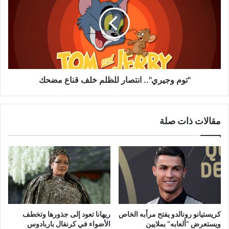
انتصار
للظلم
خلف
قناع
مضحك
"توم وجيري".. انتصار للظلم خلف قناع مضحك
مقالات ذات صلة
كريستيانو رونالدو يفتح مرأبه الخاص
ريهانا تعود إلى جذورها وتخطف
ويستعرض “ألعابه” بملايين
الأضواء في كرنفال باربادوس