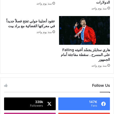
الدولارات
منذ يوم واحد
منذ يوم واحد
عقود أنجلينا جولي تفتح فصلاً جديداً
في معركتها القضائية مع براد بيت
منذ يوم واحد
هاري ستايلز يجسّد أغنيته Falling
على المسرح.. سقطة مفاجئة أمام
الجمهور
منذ يوم واحد
Follow Us
339k
147K
Followers
Fans