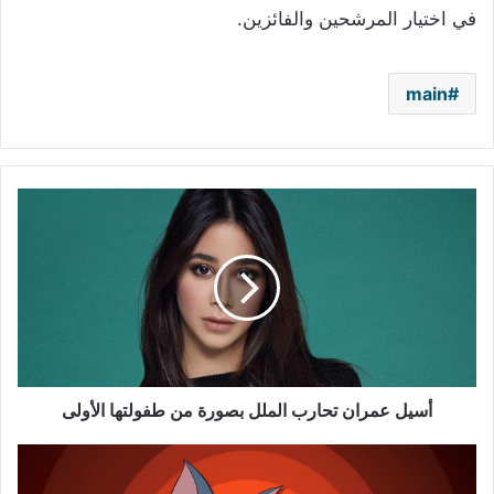
في اختيار المرشحين والفائزين.
main
أسيل
عمران
تحارب
الملل
بصورة
من
طفولتها
الأولى
أسيل عمران تحارب الملل بصورة من طفولتها الأولى
"توم
وجيري"..