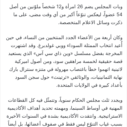
وبات المجلس يضم 26 امرأة و12 شخصاً ملوّنين من أصل
54 عضواً، ليعكس تنوّعاً أكبر من أي وقت مضى، على ما
ذكرت وسائل الاعلام المتخصصة.
وكان أربعة من الأعضاء الجدد المنتخبين من النساء، في حين
أُعيد انتخاب الممثلة السوداء ووبي غولدبرغ. وقد اشتهرت
المخرجة بفضل مسلسل «وين ذاي سي آس» الذي يستعيد
قصة حقيقية لخمسة مراهقين سود، ومن أصول اميركية
لاتينية اتهموا خطأ باغتصاب مهرولة في متنزه سنترال بارك
نهاية الثمانينيات، والوثائقي «ثرتينث» حول سجن السود
بأعداد كبيرة في الولايات المتحدة.
ويجدد ثلث مجلس الحكام سنوياً، وتتمثّل فيه كل القطاعات
المهنية في أوساط السينما، ومهمته تحديد أهداف الأكاديمية
الاستراتيجية. وانتقدت الأكاديمية بشدة في السنوات الأخيرة
بسبب غياب التنوّع ليس فقط في صفوف أعضائها، بل أيضاً