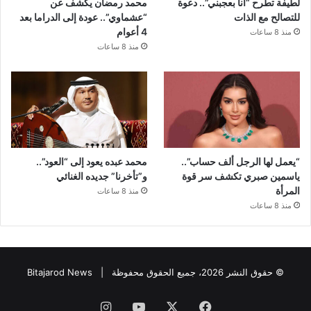
لطيفة تطرح “أنا بعجبني”.. دعوة
محمد رمضان يكشف عن
للتصالح مع الذات
“عشماوي”.. عودة إلى الدراما بعد
4 أعوام
منذ 8 ساعات
منذ 8 ساعات
“يعمل لها الرجل ألف حساب”..
محمد عبده يعود إلى “العود”..
ياسمين صبري تكشف سر قوة
و”تأخرنا” جديده الغنائي
المرأة
منذ 8 ساعات
منذ 8 ساعات
© حقوق النشر 2026، جميع الحقوق محفوظة |
Bitajarod News
فيسبوك
‫X
‫YouTube
انستقرام