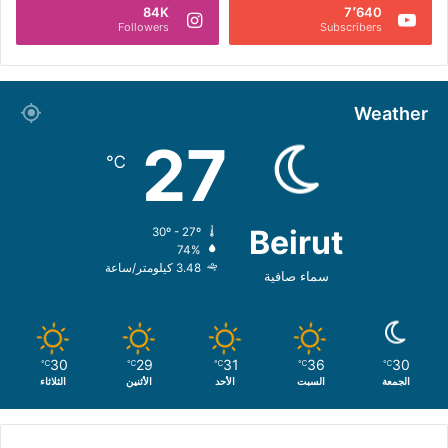
84K
7٬640
Followers
Subscribers
Weather
27
℃
Beirut
30º - 27º
74%
3.48 كيلومتر/ساعة
سماء صافية
30
29
31
36
30
℃
℃
℃
℃
℃
الجمعة
السبت
الأحد
الأثنين
الثلاثاء