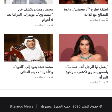
لطيفة تطرح “أنا بعجبني”.. دعوة
محمد رمضان يكشف عن
للتصالح مع الذات
“عشماوي”.. عودة إلى الدراما بعد
4 أعوام
منذ 6 ساعات
منذ 6 ساعات
“يعمل لها الرجل ألف حساب”..
محمد عبده يعود إلى “العود”..
ياسمين صبري تكشف سر قوة
و”تأخرنا” جديده الغنائي
المرأة
منذ 7 ساعات
منذ 6 ساعات
© حقوق النشر 2026، جميع الحقوق محفوظة |
Bitajarod News