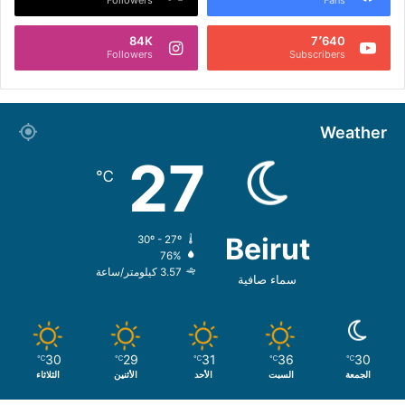
84K
7٬640
Followers
Subscribers
Weather
27
℃
Beirut
30º - 27º
76%
3.57 كيلومتر/ساعة
سماء صافية
30
29
31
36
30
℃
℃
℃
℃
℃
الجمعة
السبت
الأحد
الأثنين
الثلاثاء