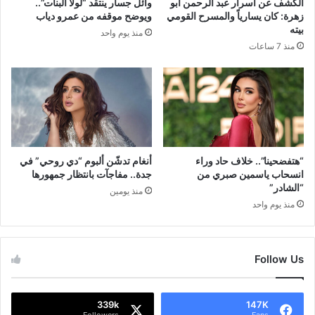
الكشف عن أسرار عبد الرحمن أبو
وائل جسار ينتقد “لولا البنات”..
زهرة: كان يسارياً والمسرح القومي
ويوضح موقفه من عمرو دياب
بيته
منذ يوم واحد
منذ 7 ساعات
“هتفضحينا”.. خلاف حاد وراء
أنغام تدشّن ألبوم “دي روحي” في
انسحاب ياسمين صبري من
جدة.. مفاجآت بانتظار جمهورها
“الشادر”
منذ يومين
منذ يوم واحد
Follow Us
339k
147K
Followers
Fans