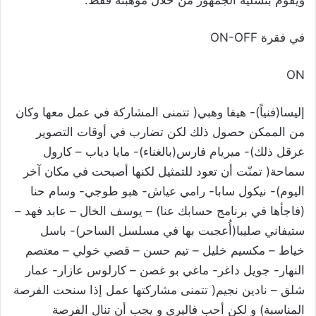
ويقوم بتسلية الجمهور من خلال موهبته فقط.
في فقرة ON-OFF
ON
إليسا(فنياً)- هيفا وهبي( تتمنى المشاركة في عمل معها وكان
من الممكن حصول ذلك لكن تضارب في أوقات التصوير
عرقل ذلك)- ميريام فارس(بالغناء)- مايا دياب – كارول
سماحة( تمنّت أن تعود للتمثيل لكنها أصبحت في مكان آخر
اليوم)- نيكول سابا- رامي عياش- هبو طوجي- وسام حنا
(فاجأها في برنامج حسابك عنا) – يوسف الخال – عابد فهد –
ستيفاني صليبا(أُعجبت بها في مسلسل الساحر)- باسل
خياط – مكسيم خليل – تيم حسن – قصي خولي – معتصم
النهار- جويل داغر- ماغي بو غصن – كارلوس عازار- عمار
شلق – نادين نجيم( تتمنى مشاركتها عمل إذا سنحت الفرصة
المناسبة) و لكن أحب فاليري و يجب أن تنال الفرصة