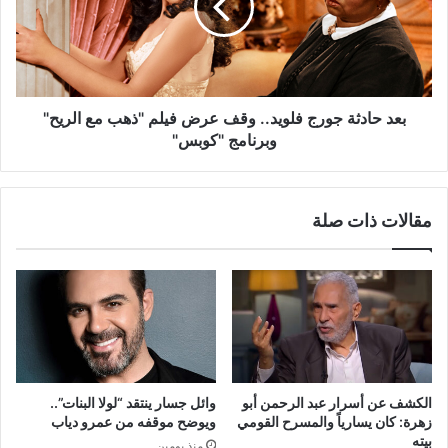
وقف
عرض
فيلم
"ذهب
مع
الريح"
بعد حادثة جورج فلويد.. وقف عرض فيلم "ذهب مع الريح"
وبرنامج
وبرنامج "كوبس"
"كوبس"
مقالات ذات صلة
الكشف عن أسرار عبد الرحمن أبو
وائل جسار ينتقد “لولا البنات”..
زهرة: كان يسارياً والمسرح القومي
ويوضح موقفه من عمرو دياب
بيته
منذ يومين