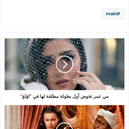
main
مي
عمر
تخوض
أول
بطولة
مطلقة
لها
في
“لؤلؤ”
مي عمر تخوض أول بطولة مطلقة لها في “لؤلؤ”
بعد
حادثة
جورج
فلويد..