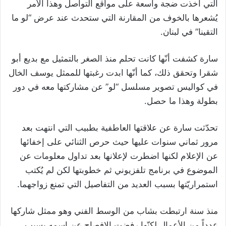
التي أخذت ضجة واسعة على مواقع التواصل وهذا الأمر
يُشعرها بالخوف من المقارنة التي ستحدث عند عرض “لو ما
التقينا” في لبنان.
سارة كشفت أنّها كانت تحلم منذ الصغر بالتمثيل مع بديع أبو
شقرا وتحقق ذلك، كما أنّها ابدت رغبتها للممثل يوسف الخال
في كواليس تصوير مسلسل “لو” عن مشاركتها معه في دور
بطولة وهذا ما حصل.
تحدّثت سارة عن علاقتها العاطفية بطبيب التي انتهت بعد
مرور ثماني سنوات عليها حيث حرص الثنائي على إخفائها
عن الإعلام لكنها اضطرت لإعلانها بعد تداول معلومات عن
الموضوع في برنامج تلفزيوني ثم خطوبتها لكن لم يُكتب
استمراريّتها بسبب العديد من التفاصيل التي تمنع زواجهما.
منذ سنة ارتبطت بشاب من الوسط الفني وهو ممثل شاركها
عدداً من الأعمال لكنّها رفضت الإفصاح عن إسمه بسبب