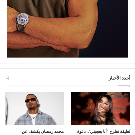
أجدد الأخبار
لطيفة تطرح “أنا بعجبني”.. دعوة
محمد رمضان يكشف عن