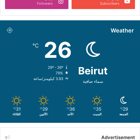
Followers
Subscribers
Weather
26
℃
Beirut
29º - 26º
79%
3.93 كيلومتر/ساعة
سماء صافية
31
29
36
35
29
℃
℃
℃
℃
℃
الجمعة
السبت
الأحد
الأثنين
الثلاثاء
Advertisement