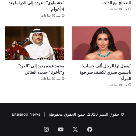
للتصالح مع الذات
“عشماوي”.. عودة إلى الدراما بعد
4 أعوام
منذ 10 ساعات
منذ 10 ساعات
“يعمل لها الرجل ألف حساب”..
محمد عبده يعود إلى “العود”..
ياسمين صبري تكشف سر قوة
و”تأخرنا” جديده الغنائي
المرأة
منذ 10 ساعات
منذ 10 ساعات
© حقوق النشر 2026، جميع الحقوق محفوظة |
Bitajarod News
فيسبوك
‫X
‫YouTube
انستقرام