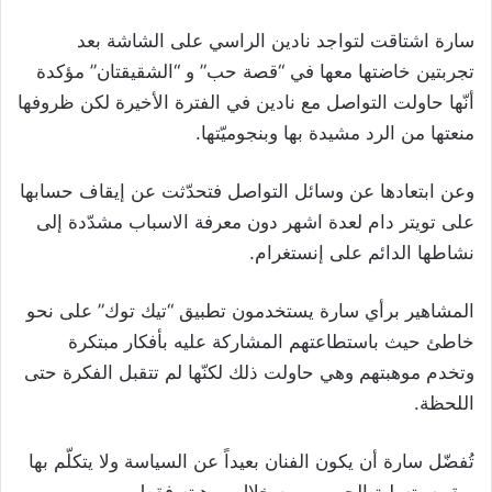
سارة اشتاقت لتواجد نادين الراسي على الشاشة بعد
تجربتين خاضتها معها في “قصة حب” و “الشقيقتان” مؤكدة
أنّها حاولت التواصل مع نادين في الفترة الأخيرة لكن ظروفها
منعتها من الرد مشيدة بها وبنجوميّتها.
وعن ابتعادها عن وسائل التواصل فتحدّثت عن إيقاف حسابها
على تويتر دام لعدة اشهر دون معرفة الاسباب مشدّدة إلى
نشاطها الدائم على إنستغرام.
المشاهير برأي سارة يستخدمون تطبيق “تيك توك” على نحو
خاطئ حيث باستطاعتهم المشاركة عليه بأفكار مبتكرة
وتخدم موهبتهم وهي حاولت ذلك لكنّها لم تتقبل الفكرة حتى
اللحظة.
تُفضّل سارة أن يكون الفنان بعيداً عن السياسة ولا يتكلّم بها