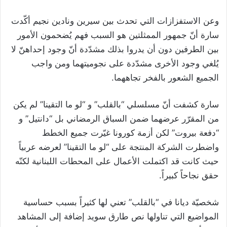
وعن الاستفزازات التي تحدث بين سيرين ونادين نجيم أكّدت
سارة أنّ جمهور الممثلتين هو السبب فهم يُضحمون الأمور
بين الطرفين دون أن يدروا بذلك مشدّدة أنّ وجود إحداهنّ لا
يُلغي وجود الأخرى مشدّدة على نجوميتهما ومن واجب
الجميع الشعور بالفخر تجاههما.
سارة كشفت أنّ مسلسلي “بالقلب” و “لو ما التقينا” لم يكن
من المقرّر عرضهما ضمن السباق الرمضاني بل “دانتيل” و
“دفعة بيروت” لكن أزمة كورونا غيّرت جميع الخطط
واضطرت الشركة المنتجة على “لو ما التقينا” لعرضه عربياً
حيث كانت قد اكتملت الأعمال على المحطات اللبنانية لكنّه
حقق نجاحاً كبيراً.
شخصيّة ديانا في “بالقلب” تعني لها كثيراً بسبب حساسية
المواضيع التي تناولها نص طارق سويد إضافة إلى المشاهد