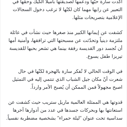
أكّدت سارة حبّها ودعمها لصديقتها باميلا الكيك وحقّها في
التعبير عن رايها مهما كان لكنّها لا ترغب دخول السجالات
الإعلامية بتصريحات مثلها.
كشفت عن إيمانها الكبير منذ صغرها حيث نشأت في عائلة
ملتزمة دينياً وتحدّثت عن مسبحتها التي ترافقها، وأمنية أمها
أن تُجسد دور القديسة رفقة بينما هي تشعر بحبها للقديسة
تيريزا طفل يسوع.
في الوقت الحالي لا تُفكر سارة بالهجرة لكنّها في حال
شعرت أنّ مكان جيل الشباب الذي تنتمي إليه في التمثيل
اصبح مجهولاً فمن الممكن أن يُصبح الأمر وارداً.
قدوتها هي الممثلة العالمية ماريل ستريب حيث كشفت عن
استعانتها بها وبحركات جسدها في عدد من أدوارها آخرها
سداسية تحت عنوان “ليلة حمراء” بشخصية مضطربة نفسياً.