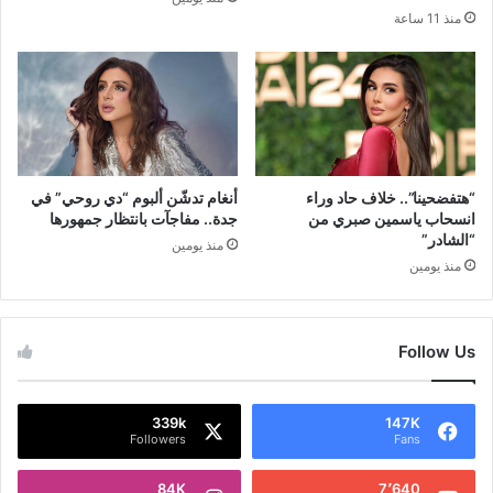
منذ 11 ساعة
“هتفضحينا”.. خلاف حاد وراء
أنغام تدشّن ألبوم “دي روحي” في
انسحاب ياسمين صبري من
جدة.. مفاجآت بانتظار جمهورها
“الشادر”
منذ يومين
منذ يومين
Follow Us
339k
147K
Followers
Fans
84K
7٬640