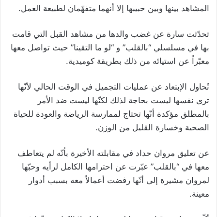
المشاهد بينها وبين حبيبها إلا أنهما متفهّمان لطبيعة العمل.
تحدّثت سارة عن غضب والدها من مشاهد القبل التي قامت
بها في مسلسلي “بالقلب” و “لو ما التقينا” حيث تواصل معها
معبّراً عن استيائه من ذلك بطريقة كوميدية.
تُحاول الإبتعاد عن عمليات التجميل في الوقت الحالي لأنّها
ترى نفسها ليست بحاجة لذلك لكنّها ليست ضد الأمر
بالمطلق مؤكدة أنّها تحتاج لممارسة الرياضة والعودة للحياة
الصحية وخسارة القليل من الوزن.
عن تعليق مروان حداد في مقابلته الأخيرة بأنّه لم يتعاطف
معها في “بالقلب” عبّرت عن احترامها الكامل لرأيه وحبّها
لمروان مشيرة إلى أنّها رفضت أعمالاً معه بسبب أدوار
معينة.