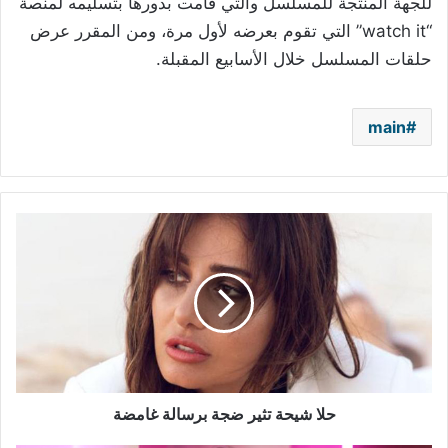
للجهة المنتجة للمسلسل والتي قامت بدورها بتسليمه لمنصة
“watch it” التي تقوم بعرضه لأول مرة، ومن المقرر عرض
حلقات المسلسل خلال الأسابيع المقبلة.
main
حلا
شيحة
تثير
ضجة
برسالة
غامضة
حلا شيحة تثير ضجة برسالة غامضة