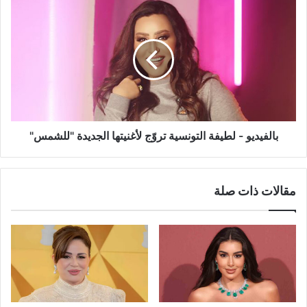
بالفيديو
-
لطيفة
التونسية
تروّج
لأغنيتها
الجديدة
"للشمس"
بالفيديو - لطيفة التونسية تروّج لأغنيتها الجديدة "للشمس"
مقالات ذات صلة