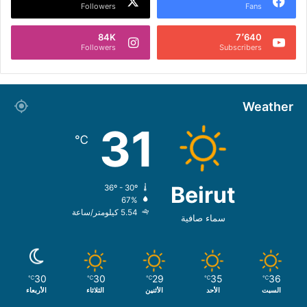
Followers
Fans
84K
7٬640
Followers
Subscribers
Weather
31
℃
Beirut
36º - 30º
67%
5.54 كيلومتر/ساعة
سماء صافية
30
30
29
35
36
℃
℃
℃
℃
℃
السبت
الأحد
الأثنين
الثلاثاء
الأربعاء