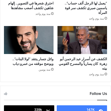
“يعمل لها الرجل ألف حساب”..
احترق شعرها في التصوير.. إلهام
ياسمين صبري تكشف سر قوة
شاهين تكشف أصعب مشاهدها
المرأة
منذ يوم واحد
منذ يوم واحد
الكشف عن أسرار عبد الرحمن أبو
وائل جسار ينتقد “لولا البنات”..
زهرة: كان يسارياً والمسرح القومي
ويوضح موقفه من عمرو دياب
بيته
منذ يومين
منذ يوم واحد
Follow Us
339k
147K