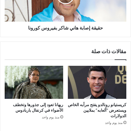
كورونا
حقيقة إصابة هاني شاكر بفيروس كورونا
مقالات ذات صلة
كريستيانو رونالدو يفتح مرأبه الخاص
ريهانا تعود إلى جذورها وتخطف
ويستعرض “ألعابه” بملايين
الأضواء في كرنفال باربادوس
الدولارات
منذ يوم واحد
منذ يوم واحد