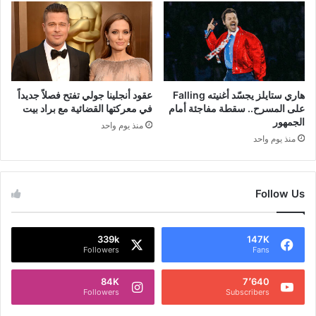
هاري ستايلز يجسّد أغنيته Falling
عقود أنجلينا جولي تفتح فصلاً جديداً
على المسرح.. سقطة مفاجئة أمام
في معركتها القضائية مع براد بيت
الجمهور
منذ يوم واحد
منذ يوم واحد
Follow Us
339k
147K
Followers
Fans
84K
7٬640
Followers
Subscribers