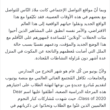
وبما أنّ مواقع التواصل الإجتماعي كانت ملاذ النّاس للتواصل
مع بعضهم في هذه الأوقات العصيبة، فقد تكيّفوا مع هذا
الواقع الجديد ونقلوا حياتهم الواقعية إلى هذا العالم
الافتراضي، والأمر نفسه انطبق على المشاهير الذين أحيوا
مئات الحفلات “أونلاين” لمُساعدة جُمهورهم على التّأقلم مع
هذا الوضع الجديد والمؤقت، ودعمهم نفسيًا بسبب حالة
الملل التي أصابت مُعظمهم والناتجة عن المكوث في المنزل
عدة أشهر دون مُزاولة النشاطات المُعتادة.
ولأنّ يونيو من كُل عام هو شهر التخرج من المدارس
والجامعات، تكافل المُجتمع الغنائي العالمي مع منصة يوتيوب
لتقديم مُبادرةٍ جديدةٍ من نوعها لتهئنة الطلاب على اجتيازهم
هذه المرحلة الدراسية الصعبة، أطلقوا عليها اسم Dear
Class of 2020، حيث شهدت مُشاركات كبار النجوم
العالميين الذين غنّوا مع الطلاب وتحدّثوا عن ذكرياتهم في