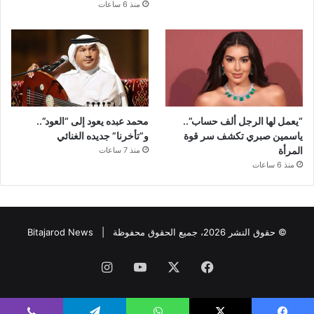
منذ 6 ساعات
“يعمل لها الرجل ألف حساب”..
محمد عبده يعود إلى “العود”..
ياسمين صبري تكشف سر قوة
و”تأخرنا” جديده الغنائي
المرأة
منذ 7 ساعات
منذ 6 ساعات
© حقوق النشر 2026، جميع الحقوق محفوظة |
Bitajarod News
فيسبوك
‫X
‫YouTube
انستقرام