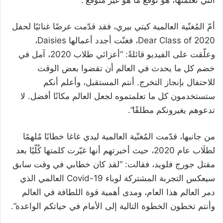
التي تعلمتها، هو توقع ما هو غير متوقع”.
أمّ المُغنّية العالمية كيتي بيري، فقد قدّمت عرضًا غنائيًا لحفل
Dear Class of 2020، فغنّت أجدد أعمالها Daisies،
وعلّقت على الفيديو قائلةً: “أعزائي طلاب 2020، آمل في
خضم كل ما يحدث في العالم أن تقضوا بعض الوقت
للاحتفال بإنجاز التخرج. أنتم المستقبل، وأعلم أنكم
ستستخدمون كل ما تعلمتموه لجعل العالم مكانًا أفضل. لا
تدعوهم يغيرونكم مطلقًا”.
من جانبها، قدّمت المُغنّية العالمية ليدي غاغا خطابًا مُلهمًا
لطلَاب عام 2020، حيث أخبرتهم أنها غيّرت كلمتها كُلّيًا بعد
مقتل جورج فلويد، فقالت: “لقد كان خطابي في وقت سابق
سيعكس التجربة المشتركة لوباء Covid-19 العالمي الذي
دمر العالم هذا العام، ومدى أهمية قوة اللطافة في العالم
وأنتم تخطون الخطوة التالية إلى الأمام في حياتكم الواعدة”.