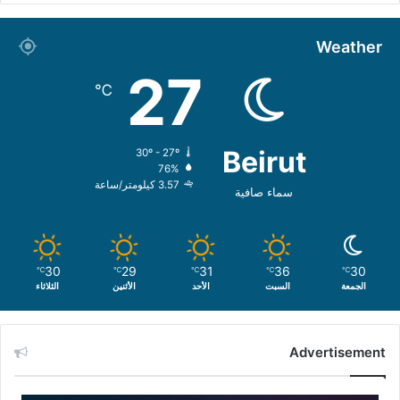
Weather
27
℃
Beirut
30º - 27º
76%
3.57 كيلومتر/ساعة
سماء صافية
30
29
31
36
30
℃
℃
℃
℃
℃
الجمعة
السبت
الأحد
الأثنين
الثلاثاء
Advertisement