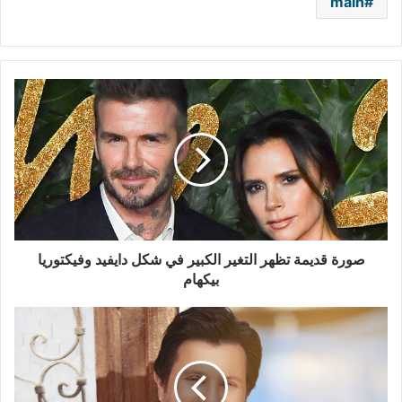
main
صورة
قديمة
تظهر
التغير
الكبير
في
شكل
دايفيد
وفيكتوريا
بيكهام
صورة قديمة تظهر التغير الكبير في شكل دايفيد وفيكتوريا
بيكهام
حقيقة
إصابة
هاني
شاكر
بفيروس