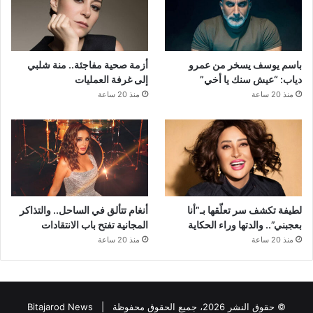
باسم يوسف يسخر من عمرو
أزمة صحية مفاجئة.. منة شلبي
دياب: “عيش سنك يا أخي”
إلى غرفة العمليات
منذ 20 ساعة
منذ 20 ساعة
لطيفة تكشف سر تعلّقها بـ”أنا
أنغام تتألق في الساحل.. والتذاكر
بعجبني”.. والدتها وراء الحكاية
المجانية تفتح باب الانتقادات
منذ 20 ساعة
منذ 20 ساعة
© حقوق النشر 2026، جميع الحقوق محفوظة |
Bitajarod News