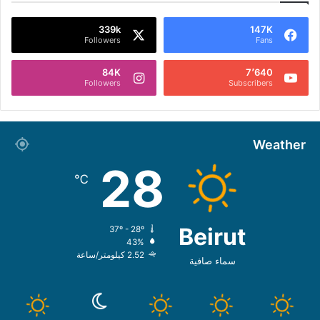
339k
147K
Followers
Fans
84K
7٬640
Followers
Subscribers
Weather
28
℃
Beirut
37º - 28º
43%
2.52 كيلومتر/ساعة
سماء صافية