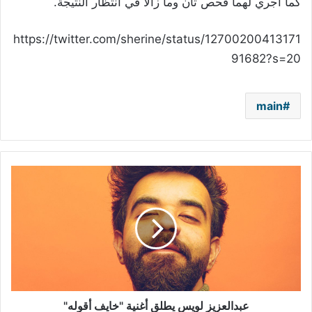
كما أجري لهما فحص ثان وما زالا في انتظار النتيجة.
https://twitter.com/sherine/status/12700200413171
91682?s=20
main
عبدالعزيز
لويس
يطلق
أغنية
"خايف
أقوله"
عبدالعزيز لويس يطلق أغنية "خايف أقوله"