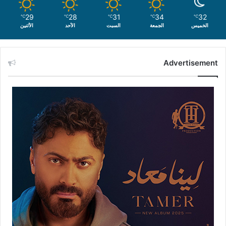
29
28
31
34
32
℃
℃
℃
℃
℃
الخميس
الجمعة
السبت
الأحد
الأثنين
Advertisement