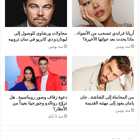
أريانا غراندي تنسحب من الأضواء..
محاولات ورشاوى للوصول إلى
ماذا يحدث بعد جولتها الأخيرة؟
ليوناردو دي كابريو في سان تروبيه
منذ يومين
منذ يومين
من المحاماة إلى الشاشة.. جان
دعوة زفاف وصور رومانسية.. هل
يامان يعود إلى مهنته القديمة
تزوّج رونالدو وجورجينا بعيداً من
الأنظار؟
منذ يومين
منذ 3 أيام