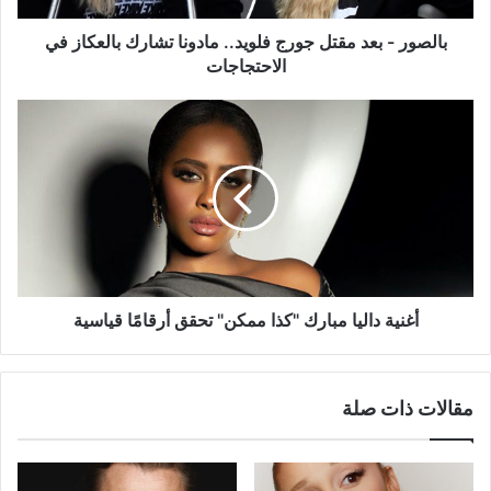
بالعكاز
في
بالصور - بعد مقتل جورج فلويد.. مادونا تشارك بالعكاز في
الاحتجاجات
الاحتجاجات
أغنية
داليا
مبارك
"كذا
ممكن"
تحقق
أرقامًا
قياسية
أغنية داليا مبارك "كذا ممكن" تحقق أرقامًا قياسية
مقالات ذات صلة