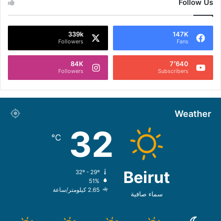
Follow Us
339k
147K
Followers
Fans
84K
7٬640
Followers
Subscribers
Weather
32
℃
Beirut
32º - 29º
51%
2.65 كيلومتر/ساعة
سماء صافية