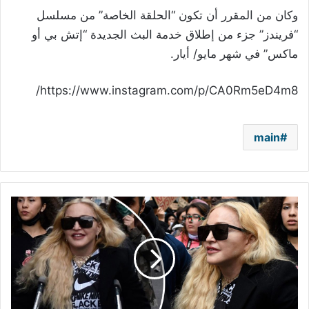
وكان من المقرر أن تكون “الحلقة الخاصة” من مسلسل
“فريندز” جزء من إطلاق خدمة البث الجديدة “إتش بي أو
ماكس” في شهر مايو/ أيار.
https://www.instagram.com/p/CA0Rm5eD4m8/
main
بالصور
-
بعد
مقتل
جورج
فلويد..
مادونا
تشارك