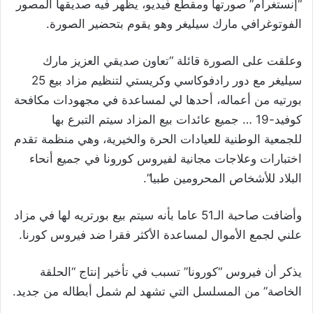
“إنستغرام” صورتها ومقطع فيديو، يظهر فيه صديقها المصور
الفوتوغرافي مارك سيليغر وهو يقوم بتحضير الصورة.
وعلقت على الصورة قائلة “تعاون صديقي العزيز مارك
سيليغر مع دور رادفوكاسي وكريستي لتنظيم مزاد بيع 25
بورتيه من أعماله، أحدها لي لمساعدة في مجهودات مكافحة
كوفيد-19 … جميع عائدات بيع المزاد سيتم التبرع بها
للجمعية الوطنية للعيادات الحرة والخيرية، وهي منظمة تقدم
اختبارات وعلاجات مجانية لفيروس كورونا في جميع أنحاء
البلاد للأشخاص المحرومين طبيا”.
وأضافت صاحبة الـ51 عاما بأنه سيتم بيع بورتريه لها في مزاد
علني لجمع الأموال لمساعدة الأكثر فقرا ضد فيروس كورنا.
يذكر أن فيروس “كورونا” تسبب في تأخير إنتاج “الحلقة
الخاصة” من المسلسل التي تشهد لم شمل أبطاله من جديد.