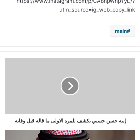
https://www.instagram.com/p/CA8npWhpYyD/?
utm_source=ig_web_copy_link
main
إبنة
حسن
حسني
تكشف
للمرة
الاولى
ما
قاله
قبل
وفاته
إبنة حسن حسني تكشف للمرة الاولى ما قاله قبل وفاته
عبد
المجيد