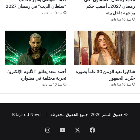
رمضان 2027.. أصعب حكم
“سلطان الديب” في رمضان 2027
يواجهه داخل بيته
منذ 10 ساعات
منذ 10 ساعات
شاكيرا تعيد الزمن 30 عاماً بصورة
أحمد سعد يطلق “الألبوم الإلكترو”..
حيّرت الجمهور
تجربة مختلفة في مشواره
منذ 10 ساعات
منذ 10 ساعات
© حقوق النشر 2026، جميع الحقوق محفوظة |
Bitajarod News
فيسبوك
‫X
‫YouTube
انستقرام