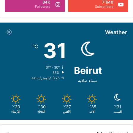
84K
7٬640
Followers
Subscribers
Weather
31
℃
Beirut
31º - 30º
55%
3.25 كيلومتر/ساعة
سماء صافية
30
30
37
35
31
℃
℃
℃
℃
℃
السبت
الأحد
الأثنين
الثلاثاء
الأربعاء