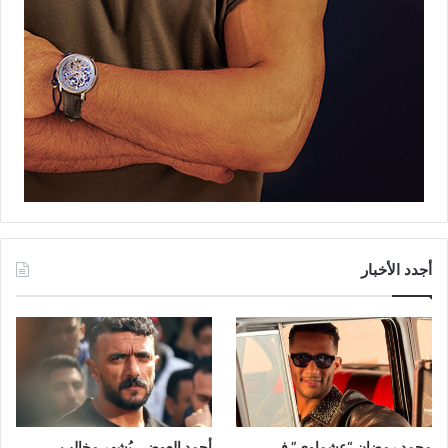
أجدد الأخبار
محمد رمضان “عشماوي” في
أحمد العوضي يُشهر مخالب