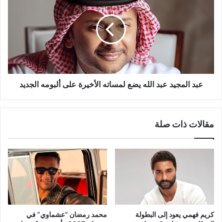
عبد
الله
يضع
لمساته
الأخيرة
على
ألبومه
الجديد
عبد المجيد عبد الله يضع لمساته الأخيرة على ألبومه الجديد
مقالات ذات صلة
كريم فهمي يعود إلى البطولة
محمد رمضان “عشماوي” في