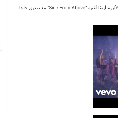
علاوة على تلك التعاونات رفيعة المستوى، يضم الألبوم أيضًا أغنية “Sine From Above” مع صديق جاجا