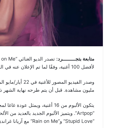
متابعة بتجـــــــــرد:
لأفضل 100 أغنية، وفقًا لما تم الإعلان عنه في الموقع الرسمي للقائمة الموسيقية الأمريكية.
مليون مشاهدة. قبل أن يتم طرحه نهاية الشهر ذاته ضمن أ
“Artpop”. ويتميز الألبوم الجديد بالعديد من
“Stupid Love” و”Rain on Me” مع آريانا غراندي، و”Sour Candy” مع بلاك بينك.