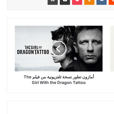
أمازون
تطور
نسخة
تلفزيونية
من
فيلم
The
Girl
With
the
أمازون تطور نسخة تلفزيونية من فيلم The
Dragon
Girl With the Dragon Tattoo
Tattoo