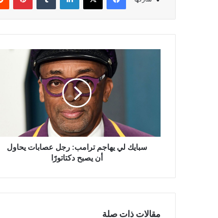
سبايك
لي
يهاجم
ترامب:
رجل
عصابات
يحاول
أن
يصبح
دكتاتورًا
سبايك لي يهاجم ترامب: رجل عصابات يحاول
أن يصبح دكتاتورًا
مقالات ذات صلة