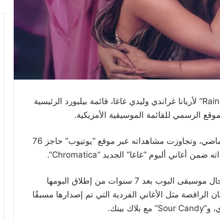
تصدر الديو الغنائي “Rain on Me” لأريانا غراندي وليدي غاغا، قائمة بيلبورد الرئيسية
وصدر الفيديو المصور للأغنية في 22 أيار/مايو الماضي، وتجاوزت مشاهداته عبر موقع “يوتيوب” حاجز 76
غاني ألبوم “غاغا” الجديد “Chromatica”.
يتكون الألبوم من 16 أغنية، ويمثل عودة غاغا لمجال موسيقى البوب بعد 7 سنوات من إطلاق البومها
 الألحان الراقصة مثل الأغاني الفردية التي تم إصدارها مسبقًا