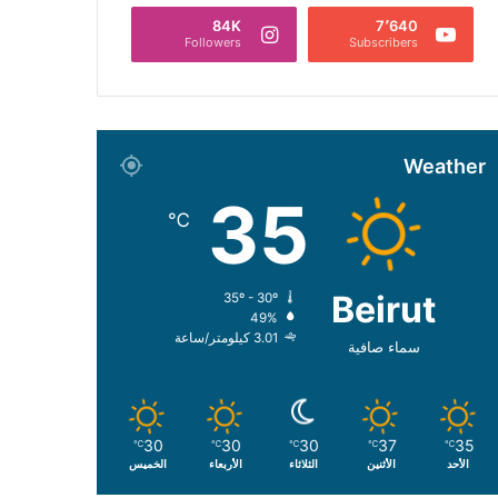
84K
7٬640
Followers
Subscribers
Weather
35
℃
Beirut
35º - 30º
49%
3.01 كيلومتر/ساعة
سماء صافية
30
30
30
37
35
℃
℃
℃
℃
℃
الأحد
الأثنين
الثلاثاء
الأربعاء
الخميس