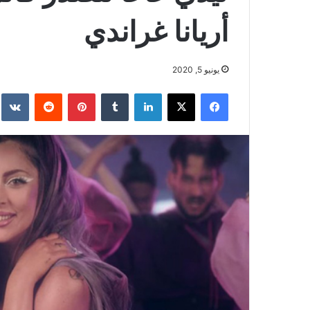
أريانا غراندي
يونيو 5, 2020
فيسبوك
‫X
لينكدإن
بينتيريست