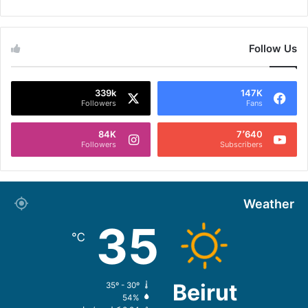
Follow Us
339k
147K
Followers
Fans
84K
7٬640
Followers
Subscribers
Weather
35
℃
Beirut
35º - 30º
54%