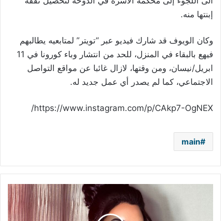
الى اللجوء إلى محكمة الاسرة في الدوحة لتحصيل نفقة
إبنتها منه.
وكان الويوف قد شارك فيديو عبر “تويتر” لمتابعيه يطالبهم
فيهع بالبقاء في المنزل، للحد من انتشار وباء كورونا في 11
ابريل/نيسان، ومن وقتها، لازال غائبا عن مواقع التواصل
الاجتماعي، كما لم يصدر أي عمل جديد له.
https://www.instagram.com/p/CAkp7-OgNEX/
main
أسماء
لمنور
تحضر
لعودة