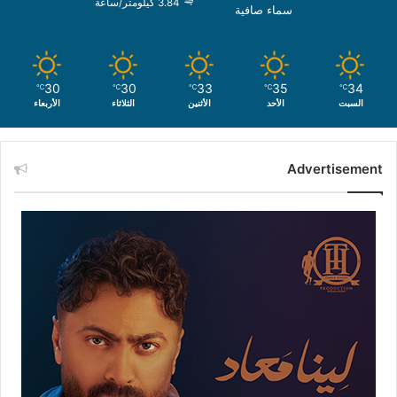
3.84 كيلومتر/ساعة
سماء صافية
30
30
33
35
34
℃
℃
℃
℃
℃
السبت
الأحد
الأثنين
الثلاثاء
الأربعاء
Advertisement