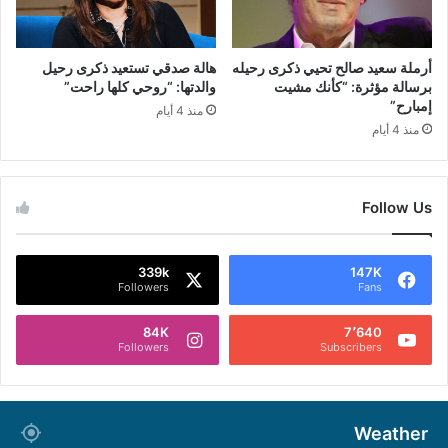
أرملة سعيد صالح تحيي ذكرى رحيله
هالة صدقي تستعيد ذكرى رحيل
برسالة مؤثرة: “كأنك مشيت
والدتها: “روحي كلها راحت”
إمبارح”
منذ 4 أيام
منذ 4 أيام
Follow Us
339k
147K
Followers
Fans
84K
7٬640
Followers
Subscribers
Weather