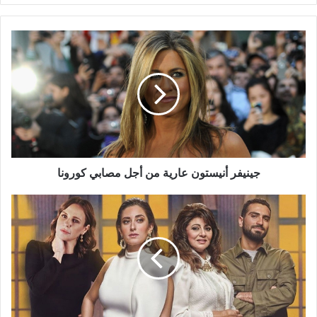
جينيفر
أنيستون
عارية
من
أجل
مصابي
كورونا
جينيفر أنيستون عارية من أجل مصابي كورونا
مسلسل
"ليه
لأ"
يرصد
صراع
الأجيال
واستقلالية
المرأة