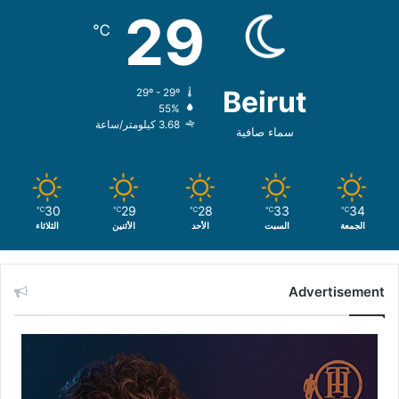
29
℃
Beirut
29º - 29º
55%
3.68 كيلومتر/ساعة
سماء صافية
30
29
28
33
34
℃
℃
℃
℃
℃
الجمعة
السبت
الأحد
الأثنين
الثلاثاء
Advertisement