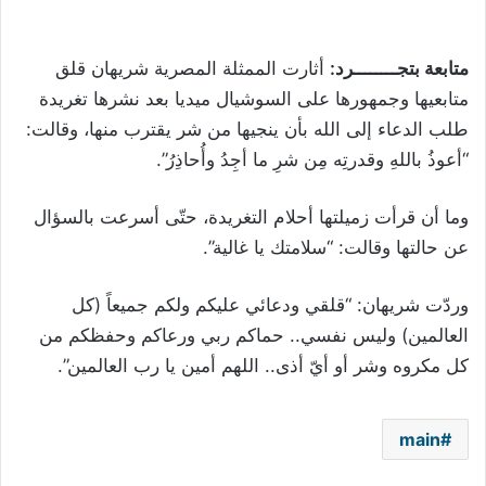
متابعة بتجــــــــرد:
أثارت الممثلة المصرية شريهان قلق
متابعيها وجمهورها على السوشيال ميديا بعد نشرها تغريدة
طلب الدعاء إلى الله بأن ينجيها من شر يقترب منها، وقالت:
“أعوذُ باللهِ وقدرتِه مِن شرِ ما أجِدُ وأُحاذِرُ”.
وما أن قرأت زميلتها أحلام التغريدة، حتّى أسرعت بالسؤال
عن حالتها وقالت: “سلامتك يا غالية”.
وردّت شريهان: “قلقي ودعائي عليكم ولكم جميعاً (كل
العالمين) وليس نفسي.. حماكم ربي ورعاكم وحفظكم من
كل مكروه وشر أو أيّ أذى.. اللهم أمين يا رب العالمين”.
main