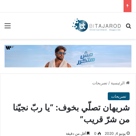
بحث عن
الق
الرئيسية
/
تصريحات
تصريحات
شريهان تصلّي بخوف: “يا ربّ نجيّنا
من شرّ قريب”
يونيو 4, 2020
0
أقل من دقيقة