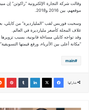
موقعهم، بين 2016 و2018.
وسحبت فوربس لقب “المليارديرة” من كايلي، بع
غلاف المجلة كأصغر مليارديرة في العالم.
وقد تواجه كايلي مساءلة قانونية، بسبب تزويرها
“مكانة أعلى بين الأثرياء، ورفع قيمتها التسويقية”
main
فيسبوك
‫X
لينكدإن
بينتي
شاركها