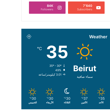
84K
7٬640
Followers
Subscribers
Weather
35
℃
Beirut
35º - 30º
49%
3.01 كيلومتر/ساعة
سماء صافية
30
30
30
37
35
℃
℃
℃
℃
℃
الأحد
الأثنين
الثلاثاء
الأربعاء
الخميس