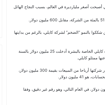
أصبحت أصغر مليارديرة في العالم، بسبب النجاح الهائل
شككوا بالنمو “الضخم” لشركة كايلي، بالرغم من بدايتها
وكشفت تقارير من شركة كوتي، إن مستحضرات كايلي الخاصة بالبشرة أدخلت 25 مليون دولار بالسنة
وأشار الخبراء كذلك إلى أنه من غير المقنع أن تدر شركتها أرباحا من المبيعات بقيمة 300 مليون دولار،
رباح الشركة من المبيعات إلى 900 مليون دولار، في العام التالي، وهو رقم غير دقيق، وفقا