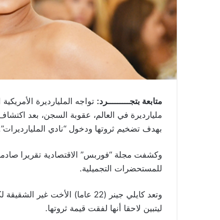
متابعة بتجـــــــــرد:
تواجه المليارديرة الأمريكية
مليارديرة في العالم، عقوبة السجن، بعد اكتشا
بهدف تضخيم ثروتها ودخول “نادي المليارديرات”.
وكشفت مجلة “فوربس” الاقتصادية تقريرا صادما، 
للمستحضرات التجميلية.
وتعد كايلي جينر (22 عاما) الأخت غ
ليتبين لاحقا أنها لفقت قيمة ثروتها.