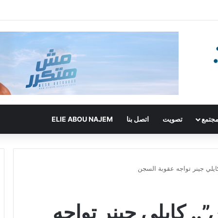
جتمع
تصويت
اتصل بنا
ELIE ABOU NAJEM
يلي جينر تواجه عقوبة السجن
. كايلي جينر تواجه