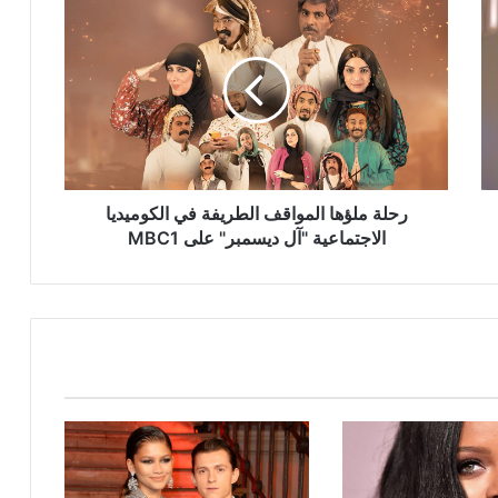
رحلة
ملؤها
المواقف
الطريفة
في
الكوميديا
الاجتماعية
"آل
ديسمبر"
على
رحلة ملؤها المواقف الطريفة في الكوميديا
MBC1
الاجتماعية "آل ديسمبر" على MBC1