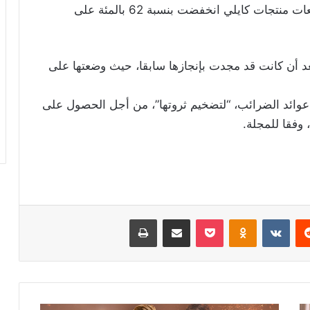
وقالت شركة التجارة الإلكترونية “راكوتن” إن مبيعات منتجات كايلي انخفضت بنسبة 62 بالمئة على
د أن كانت قد مجدت بإنجازها سابقا، حيث وضعتها على
 عوائد الضرائب، “لتضخيم ثروتها”، من أجل الحصول على
، وفقا للمجلة.
ريست
Odnoklassniki
‫Pocket
مشاركة عبر البريد
طباعة