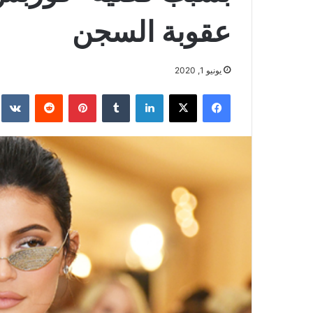
عقوبة السجن
يونيو 1, 2020
فيسبوك
‫X
لينكدإن
بينتيريست