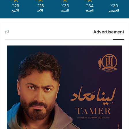
29
28
33
34
30
℃
℃
℃
℃
℃
الخميس
الجمعة
السبت
الأحد
الأثنين
Advertisement