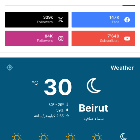
339k
147K
Followers
Fans
84K
7٬640
Followers
Subscribers
Weather
30
℃
Beirut
30º - 29º
59%
2.65 كيلومتر/ساعة
سماء صافية