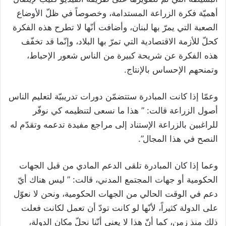
أهميّة فكرة الزراعة المستدامة، وخصوصاً في ظلّ الأوضاع
الصعبة التي يمرّ بها لبنان، وأضافت أنّها لا تطرح هذه الفكرة
كحلّ للأزمة الاقتصادية التي تمرّ بها البلاد، وإنّما قد تخفّف
هذه الفكرة عن شريحة كبيرة من الناس شعور الإحباط،
وتمنحهم الإحساس بالإنتاج.
وعمّا إذا كانت المبادرة ستتضمّن دورات تدريبيّة لتعليم الناس
أصول الزراعة قالت: ” هذا ما نسعى لتنظيمه كي نوفّر
للراغبين بالزراعة الإستناد إلى مراجع مفيدة تدعمه وتقدّم له
النصح في هذا المجال”.
وعما إذا كان المبادرة تلقى الدعم المادي من قبل الجهات
الحكومية أو جهات المجتمع المدني، قالت: ” ليس هناك أيّ
دعم في الوقت الحالي من الجهات الحكومية، ونحن لا نعوّل
على الدولة كثيراً، لأنّها لو كانت تودّ أن تعمل لكانت فعلت
ذلك منذ زمن، كما أنّ هذا لا يعني أنّنا نحلّ مكان الدولة،