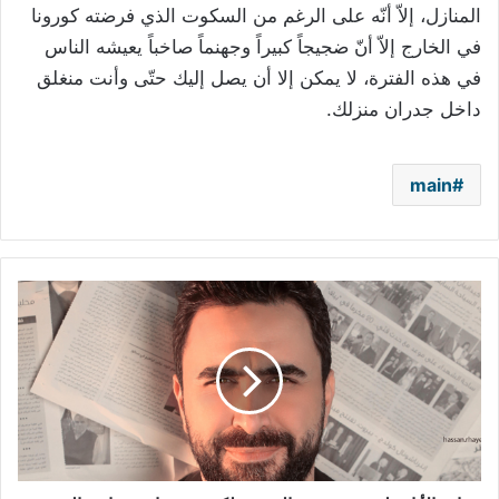
المنازل، إلاّ أنّه على الرغم من السكوت الذي فرضته كورونا
في الخارج إلاّ أنّ ضجيجاً كبيراً وجهنماً صاخباً يعيشه الناس
في هذه الفترة، لا يمكن إلا أن يصل إليك حتّى وأنت منغلق
داخل جدران منزلك.
main
نادر
الأتات
لم
تعجبه
هذه
الصورة
لكنه
نشرها..
وهذا