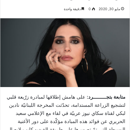
مايو 30, 2020
0
دقيقة واحدة
متابعة بتجـــــــــرد:
على هامش إطلاقها لمبادرة زرّيعة قلبي
لتشجيع الزراعة المستدامة، تحدّثت المخرجة اللبنانيّة نادين
لبكي لقناة سكاي نيوز عربيّة في لقاء مع الإعلامي سعيد
الحريري عن فوائد هذه المبادة مؤكّدة على دور الأغنية
البسيطة التي تمّ تصويرها على طريقة الفيديو كليب لإيصال