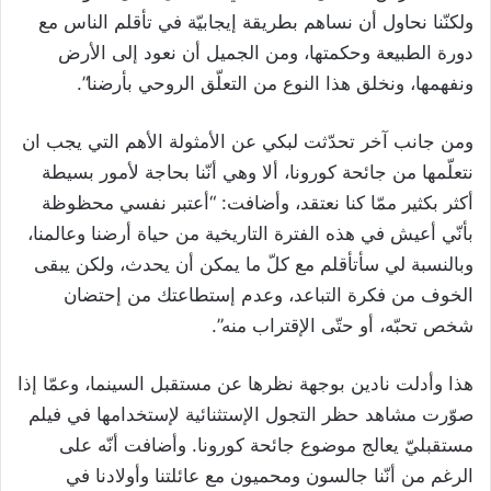
ولكنّنا نحاول أن نساهم بطريقة إيجابيّة في تأقلم الناس مع
دورة الطبيعة وحكمتها، ومن الجميل أن نعود إلى الأرض
ونفهمها، ونخلق هذا النوع من التعلّق الروحي بأرضنا”.
ومن جانب آخر تحدّثت لبكي عن الأمثولة الأهم التي يجب ان
نتعلّمها من جائحة كورونا، ألا وهي أنّنا بحاجة لأمور بسيطة
أكثر بكثير ممّا كنا نعتقد، وأضافت: “أعتبر نفسي محظوظة
بأنّي أعيش في هذه الفترة التاريخية من حياة أرضنا وعالمنا،
وبالنسبة لي سأتأقلم مع كلّ ما يمكن أن يحدث، ولكن يبقى
الخوف من فكرة التباعد، وعدم إستطاعتك من إحتضان
شخص تحبّه، أو حتّى الإقتراب منه”.
هذا وأدلت نادين بوجهة نظرها عن مستقبل السينما، وعمّا إذا
صوّرت مشاهد حظر التجول الإستثنائية لإستخدامها في فيلم
مستقبليّ يعالج موضوع جائحة كورونا. وأضافت أنّه على
الرغم من أنّنا جالسون ومحميون مع عائلتنا وأولادنا في