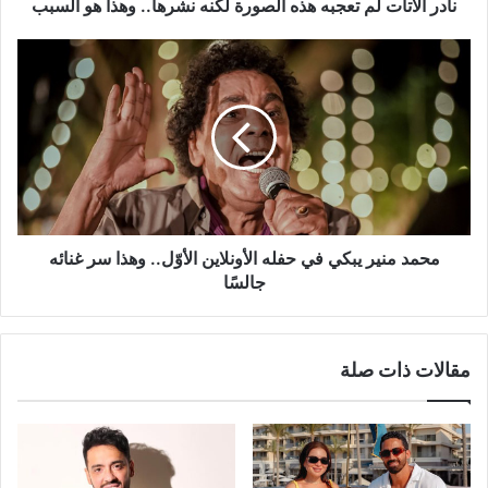
هو
نادر الأتات لم تعجبه هذه الصورة لكنه نشرها.. وهذا هو السبب
السبب
محمد
منير
يبكي
في
حفله
الأونلاين
الأوّل..
وهذا
سر
غنائه
محمد منير يبكي في حفله الأونلاين الأوّل.. وهذا سر غنائه
جالسًا
جالسًا
مقالات ذات صلة