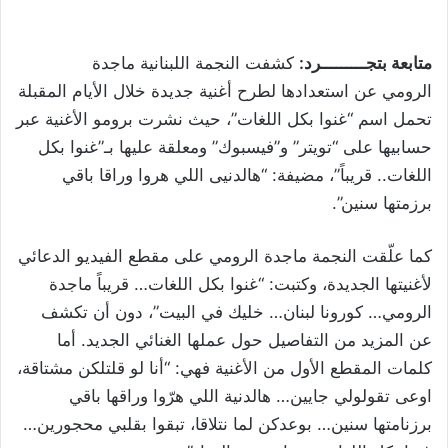
متابعة بتجـــــــــرد:
كشفت النجمة اللبنانية ماجدة
الرومي عن استعدادها لطرح أغنية جديدة خلال الأيام المقبلة
تحمل اسم “غنوا بكل اللغات”، حيث نشرت برومو الأغنية عبر
حسابيها على “تويتر” و”فيسبوك” ومعلقة عليها بـ”غنوا بكل
اللغات.. قريباً”، مضيفة: “هالدنيى اللي هروا وراقا باقي
برزمتها سنين”.
كما علّقت النجمة ماجدة الرومي على مقطع الفيديو الدعائي
لأغنيتها الجديدة، وكتبت: “غنوا بكل اللغات… قريباً ماجدة
الرومي… كورونا لبنان… خليك في البيت”، دون أن تكشف
عن المزيد من التفاصيل حول عملها الغنائي الجديد. أما
كلمات المقطع الأول من الأغنية فهي: “أنا لو قلتلكن مشتاقة،
اوعى تقولولي جايين… هالدنية اللي هرّوا وراقها باقي
برزنامتها سنين… بوعدكن لما نتلاقا، تبقوا بقلبي محجورين…