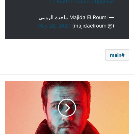
pic.twitter.com/au00ppluwt
— Majida El Roumi ماجدة الرومي
May 28, 2020
(@majidaelroumi)
main
وزير
الثقافة
الأفغاني
يهاجم
أراس
بولوت
ويطالب
بإيقاف
بث