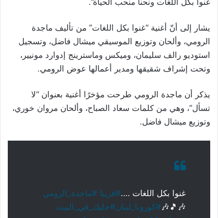
غنوا بكل اللغات ونحنا منحب الحياة”.
يشار إلى أنّ أغنية “غنوا بكل اللغات” من تأليف ماجدة
الرومي، وألحان وتوزيع الموسيقي ميشال فاضل، وتسجيل
استوديو رالف سليمان، وميكس وماسترينج إدوارد مونيير،
وتحت إشراف شقيقها ومدير أعمالها عوض الرومي.
يذكر أن ماجدة الرومي طرحت مؤخرًا أغنية بعنوان “لا
تسأل”، وهي من كلمات سعاد الصباح، وألحان مروان خوري،
وتوزيع ميشال فاضل.
غنوا بكل اللغات ….
#قريبا
#ماجدة_الرومي
🎶🎵🎶
#كورونا_لبنان
#خليك_في_البيت