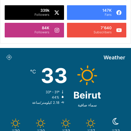
339k
147K
Followers
Fans
84K
7٬640
Followers
Subscribers
Weather
33
℃
Beirut
33º - 31º
44%
2.18 كيلومتر/ساعة
سماء صافية
30
30
33
37
33
℃
℃
℃
℃
℃