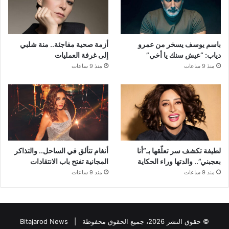
باسم يوسف يسخر من عمرو
أزمة صحية مفاجئة.. منة شلبي
دياب: “عيش سنك يا أخي”
إلى غرفة العمليات
منذ 9 ساعات
منذ 9 ساعات
لطيفة تكشف سر تعلّقها بـ”أنا
أنغام تتألق في الساحل.. والتذاكر
بعجبني”.. والدتها وراء الحكاية
المجانية تفتح باب الانتقادات
منذ 9 ساعات
منذ 9 ساعات
© حقوق النشر 2026، جميع الحقوق محفوظة |
Bitajarod News