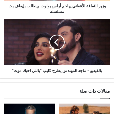
مسلسله
وزير الثقافة الأفغاني يهاجم أراس بولوت ويطالب بإيقاف بث
مسلسله
بالفيديو
-
ماجد
المهندس
يطرح
كليب
"ياللي
احبك
موت"
بالفيديو - ماجد المهندس يطرح كليب "ياللي احبك موت"
مقالات ذات صلة