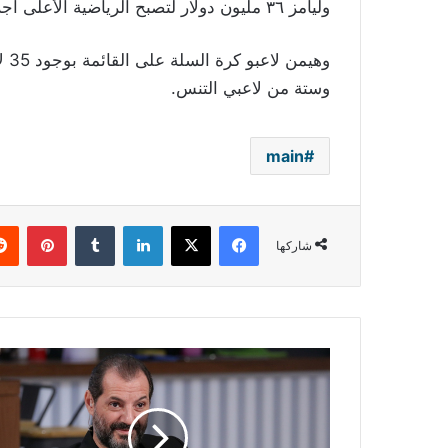
وليامز ٣٦ مليون دولار لتصبح الرياضية الأعلى أجراً وهما السيدتان الوحيدتان في القائمة.
وستة من لاعبي التنس.
main
فيسبوك
‫X
لينكدإن
بينتي
شاركها
عادل
كرم
يعاود
افتتاح
بيته..