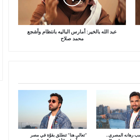
بانتظام
وأشجع
محمد
صلاح
عبد الله بالخير: أمارس الباليه بانتظام وأشجع
محمد صلاح
سب رهانه المصري..
“تعالي هنا” تنطلق بقوّة في مصر