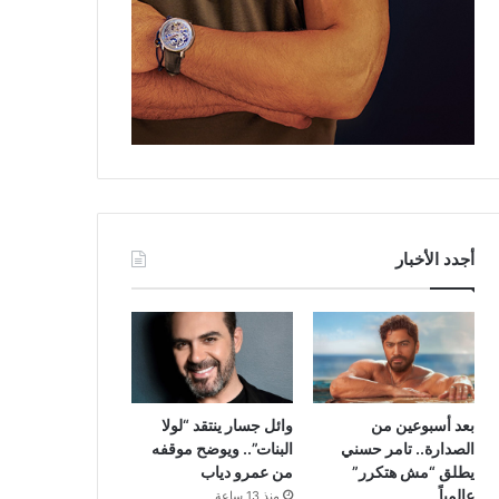
أجدد الأخبار
بعد أسبوعين من
وائل جسار ينتقد “لولا
الصدارة.. تامر حسني
البنات”.. ويوضح موقفه
يطلق “مش هتكرر”
من عمرو دياب
عالمياً
منذ 13 ساعة