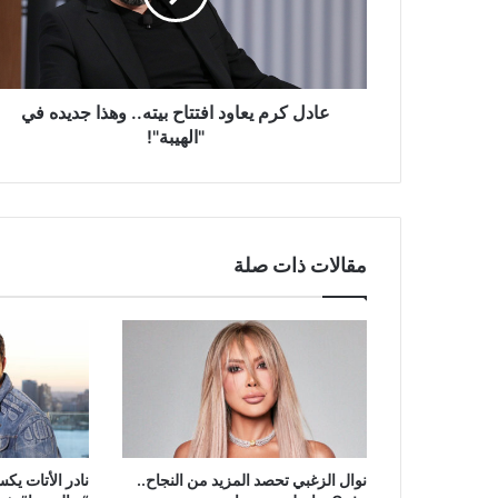
وهذا
جديده
في
"الهيبة"!
عادل كرم يعاود افتتاح بيته.. وهذا جديده في
"الهيبة"!
مقالات ذات صلة
نوال الزغبي تحصد المزيد من النجاح..
نادر الأتات يك