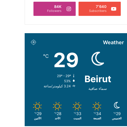
84K
7٬640
Followers
Subscribers
Weather
29
℃
Beirut
29º - 29º
53%
3.24 كيلومتر/ساعة
سماء صافية
29
28
33
34
29
℃
℃
℃
℃
℃
الخميس
الجمعة
السبت
الأحد
الأثنين