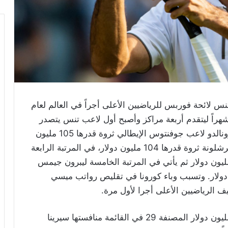
س لائحة فوربس للرياضيين الأعلى أجراً في العالم لعام
20 ثروة قدرها 106 مليون دولار في آخر 12 شهراً ليتقدم أربعة مراكز وأصبح أول لاعب تنس يتصدر
هذه القائمة. وجاء في المرتبة الثانية كريستيانو رونالدو لاعب جوفنتوس الإيطالي ثروة قدرها 105 مليون
دولار أما في المرتبة الثالثة ليونيل ميسي لاعب برشلونة ثروة قدرها 104 مليون دولار، في المرتبة الرابعة
ار لاعب باريس سان جرمان ثروة قدرها 95 مليون دولار ثم يأتي في المرتبة الخامسة ليبرون جيمس
ز بكرة السلة ثروة قدرها 88 مليون دولار. وتسبب وباء كورونا في تقليص رواتب ميسي
ف الرياضيين الأعلى أجرا لأول مرة.
وتخطت لاعبة التنس اليابانية نعومي أوساكا ٣٧ مليون دولار المصنفة 29 في القائمة منافستها سيرينا