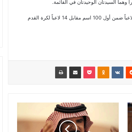
وهيمن لاعبو كرة السلة على القائمة بوجود 35 لاعباً ضمن أول 100 اسم مقابل 14 لاعباً لكرة القدم
ريست
Odnoklassniki
‫Pocket
مشاركة عبر البريد
طباعة
عبد
الله
بالخير:
أمارس
الباليه