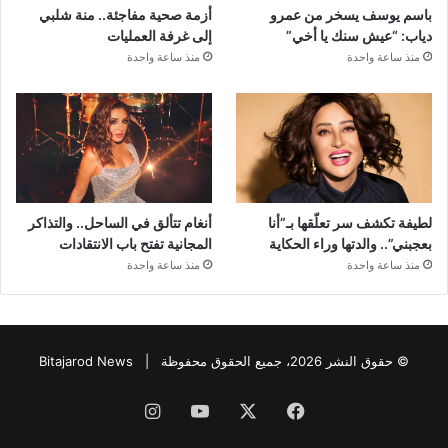
باسم يوسف يسخر من عمرو
أزمة صحية مفاجئة.. منة شلبي
دياب: “عيش سنك يا أخي”
إلى غرفة العمليات
منذ ساعة واحدة
منذ ساعة واحدة
لطيفة تكشف سر تعلّقها بـ”أنا
أنغام تتألق في الساحل.. والتذاكر
بعجبني”.. والدتها وراء الحكاية
المجانية تفتح باب الانتقادات
منذ ساعة واحدة
منذ ساعة واحدة
© حقوق النشر 2026، جميع الحقوق محفوظة |
Bitajarod News
فيسبوك
‫X
‫YouTube
انستقرام