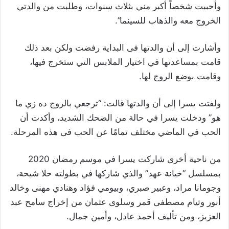
وأحببت شخصاً أكبر مني بثلاث سنوات، وطلبت من والدتي
الخروج معه والذهاب للسينما”.
وأشارت إلى أن والدتها فى البداية رفضت ولكن بعد ذلك
قامت بمساعدتها في اختيار الملابس التي ستخرج فيها،
وقامت بوضع الروج لها.
ولفتت يسرا إلى أن والدتها قالت: “ترجعي بالروج ده زي ما
هو” ودخلت يسرا في حالة من الضحك الشديد، وأكدت أن
الحب في الماضي مختلف تمامًا عن الحب فى هذه المرحلة.
من ناحية أخرى شاركت يسرا في موسم رمضان 2020
بمسلسل “خيانة عهد” والذي شاركها في بطولته حلا شيحة،
وجومانا مراد، وعبير صبري، وبيومي فؤاد وهنادي مهنى وخالد
أنور وتيام ‏مصطفى قمر وسلوى عثمان من إخراج سامح عبد
‏العزيز، ومن تأليف أحمد عادل، وأمين جمال‎.