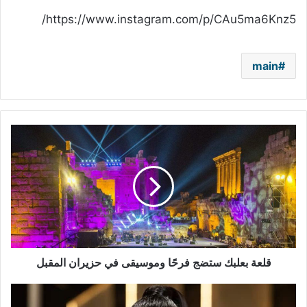
https://www.instagram.com/p/CAu5ma6Knz5/
main
قلعة
بعلبك
ستضج
فرحًا
وموسيقى
في
حزيران
المقبل
قلعة بعلبك ستضج فرحًا وموسيقى في حزيران المقبل
سمية
الخشاب