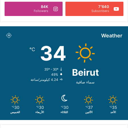
84K
7٬640
Followers
Subscribers
Weather
34
℃
Beirut
35º - 30º
49%
4.24 كيلومتر/ساعة
سماء صافية
30
30
30
37
35
℃
℃
℃
℃
℃
الأحد
الأثنين
الثلاثاء
الأربعاء
الخميس