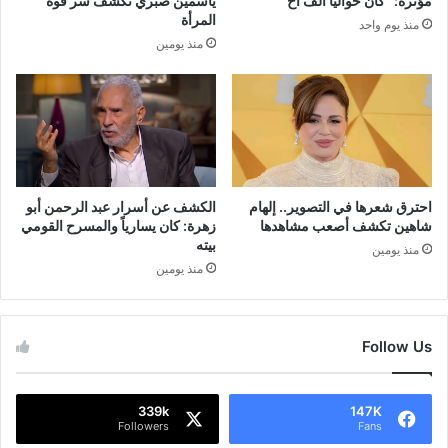
مؤثرة: “كان حواليا ألف أخ”
ياسمين صبري تكشف سر قوة
المرأة
منذ يوم واحد
منذ يومين
احترق شعرها في التصوير.. إلهام
الكشف عن أسرار عبد الرحمن أبو
شاهين تكشف أصعب مشاهدها
زهرة: كان يسارياً والمسرح القومي
بيته
منذ يومين
منذ يومين
Follow Us
339k
147K
Followers
Fans