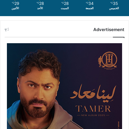
29
28
28
34
35
℃
℃
℃
℃
℃
الخميس
الجمعة
السبت
الأحد
الأثنين
Advertisement