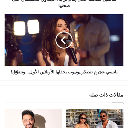
صحتها
نانسي
عجرم
تتصدّر
يوتيوب
بحفلها
الأونلاين
الأول..
وتتفوّق!
نانسي عجرم تتصدّر يوتيوب بحفلها الأونلاين الأول.. وتتفوّق!
مقالات ذات صلة