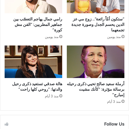
“ستكون أمّاً رائعة”.. زوج مي عز
رامي جمال يهاجم التعصّب بين
الدين يحسم الجدل وصورة جديدة
جماهير المطربين: “الفن مش
تجمعهما
كورة”
منذ يومين
منذ يومين
أرملة سعيد صالح تحيي ذكرى رحيله
هالة صدقي تستعيد ذكرى رحيل
برسالة مؤثرة: “كأنك مشيت
والدتها: “روحي كلها راحت”
إمبارح”
منذ 3 أيام
منذ 3 أيام
Follow Us