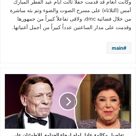
وكانت أنغام قد قدمت حفلاً ثالث أيام عيد الفطر المبارك
أمس (الثلاثاء) على مسرح الصوت والضوء وتم بثه مباشرة
من خلال فضائية dmc، ولاقى تفاعلاً كبيراً من جمهورها
وقدمت على مدار الساعتين عدداً كبيراً من أجمل أغنياتها.
main
تفاصيل
مكالمة
عادل
إمام
لرجاء
الجداوي
للاطمئنان
على
صحتها
تفاصيل مكالمة عادل إمام لرجاء الجداوي للاطمئنان على