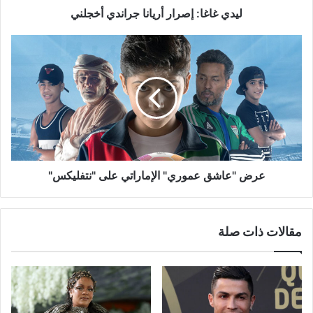
ليدي غاغا: إصرار أريانا جراندي أخجلني
عرض
"عاشق
عموري"
الإماراتي
على
"نتفليكس"
عرض "عاشق عموري" الإماراتي على "نتفليكس"
مقالات ذات صلة