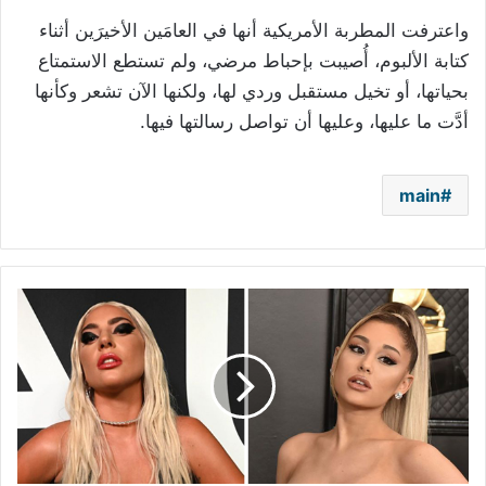
واعترفت المطربة الأمريكية أنها في العامَين الأخيرَين أثناء
كتابة الألبوم، أُصيبت بإحباط مرضي، ولم تستطع الاستمتاع
بحياتها، أو تخيل مستقبل وردي لها، ولكنها الآن تشعر وكأنها
أدَّت ما عليها، وعليها أن تواصل رسالتها فيها.
main
ليدي
غاغا:
إصرار
أريانا
جراندي
أخجلني