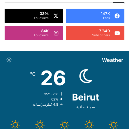
339k
147K
Followers
Fans
84K
7٬640
Followers
Subscribers
Weather
26
℃
Beirut
35º - 26º
62%
4.8 كيلومتر/ساعة
سماء صافية