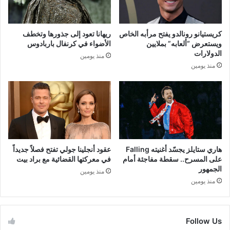
كريستيانو رونالدو يفتح مرأبه الخاص
ريهانا تعود إلى جذورها وتخطف
ويستعرض “ألعابه” بملايين
الأضواء في كرنفال باربادوس
الدولارات
منذ يومين
منذ يومين
هاري ستايلز يجسّد أغنيته Falling
عقود أنجلينا جولي تفتح فصلاً جديداً
على المسرح.. سقطة مفاجئة أمام
في معركتها القضائية مع براد بيت
الجمهور
منذ يومين
منذ يومين
Follow Us