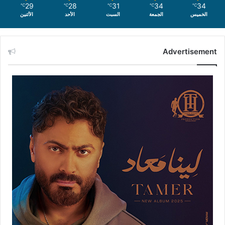
29
28
31
34
34
℃
℃
℃
℃
℃
الخميس
الجمعة
السبت
الأحد
الأثنين
Advertisement