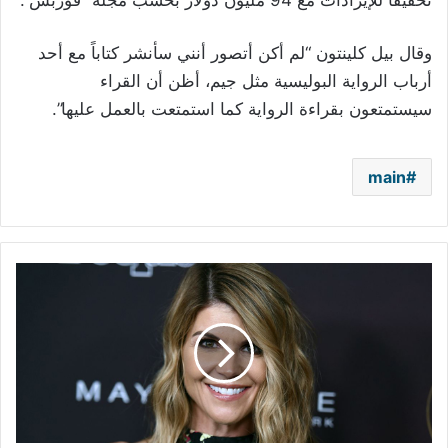
تحقيقاً للإيرادات مع 94 مليون دولار بحسب مجلة “فوربس”.
وقال بيل كلينتون “لم أكن أتصور أنني سأنشر كتاباً مع أحد
أرباب الرواية البوليسية مثل جيم، أظن أن القراء
سيستمتعون بقراءة الرواية كما استمتعت بالعمل عليها”.
main
العمّة
بيكي
تقر
بذنبها
في
فضيحة
الجامعات
الأمريكية