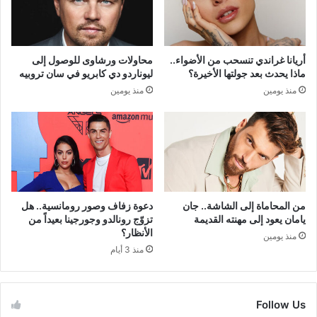
أريانا غراندي تنسحب من الأضواء..
محاولات ورشاوى للوصول إلى
ماذا يحدث بعد جولتها الأخيرة؟
ليوناردو دي كابريو في سان تروبيه
منذ يومين
منذ يومين
من المحاماة إلى الشاشة.. جان
دعوة زفاف وصور رومانسية.. هل
يامان يعود إلى مهنته القديمة
تزوّج رونالدو وجورجينا بعيداً من
الأنظار؟
منذ يومين
منذ 3 أيام
Follow Us